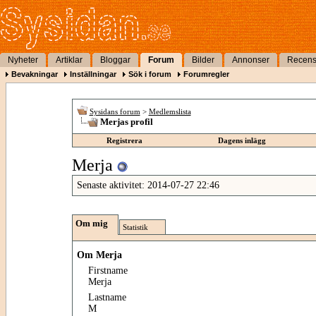
Nyheter
Artiklar
Bloggar
Forum
Bilder
Annonser
Recens
Bevakningar
Inställningar
Sök i forum
Forumregler
Sysidans forum
>
Medlemslista
Merjas profil
Registrera
Dagens inlägg
Merja
Senaste aktivitet:
2014-07-27
22:46
Om mig
Statistik
Om Merja
Firstname
Merja
Lastname
M