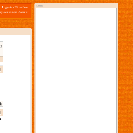
Annons
Logga in
-
Bli medlem!
ipsa en kompis
-
Skriv ut
g?
ik
k