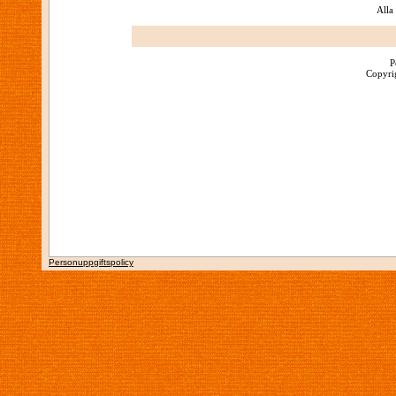
Alla
P
Copyrig
Personuppgiftspolicy