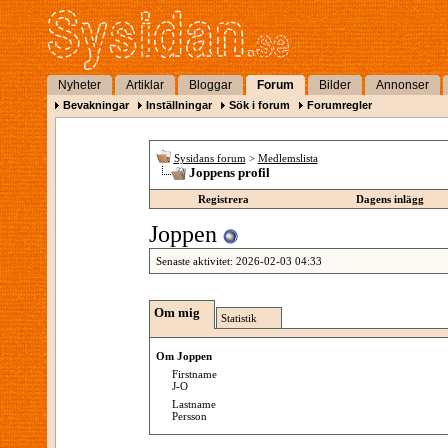
Nyheter
Artiklar
Bloggar
Forum
Bilder
Annonser
Bevakningar
Inställningar
Sök i forum
Forumregler
Sysidans forum
>
Medlemslista
Joppens profil
Registrera
Dagens inlägg
Joppen
Senaste aktivitet:
2026-02-03
04:33
Om mig
Statistik
Om Joppen
Firstname
J-O
Lastname
Persson