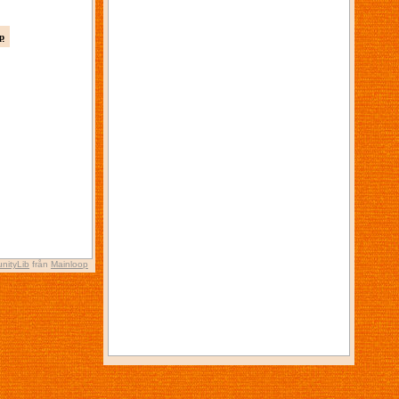
p
nityLib
från
Mainloop