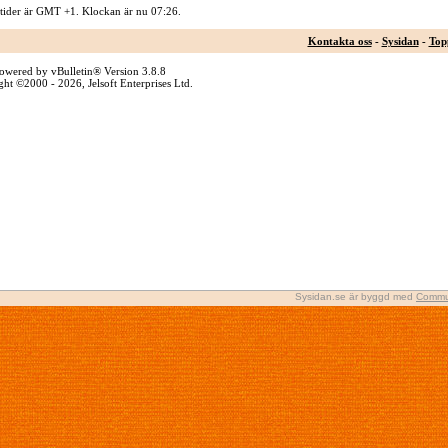
 tider är GMT +1. Klockan är nu
07:26
.
Kontakta oss
-
Sysidan
-
Top
owered by vBulletin® Version 3.8.8
ht ©2000 - 2026, Jelsoft Enterprises Ltd.
Sysidan.se är byggd med
Commu