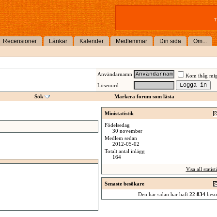
T
Recensioner
Länkar
Kalender
Medlemmar
Din sida
Om...
Användarnamn
Kom ihåg mi
Lösenord
Sök
Markera forum som lästa
Ministatistik
Födelsedag
30 november
Medlem sedan
2012-05-02
Totalt antal inlägg
164
Visa all statist
Senaste besökare
Den här sidan har haft
22 834
besö