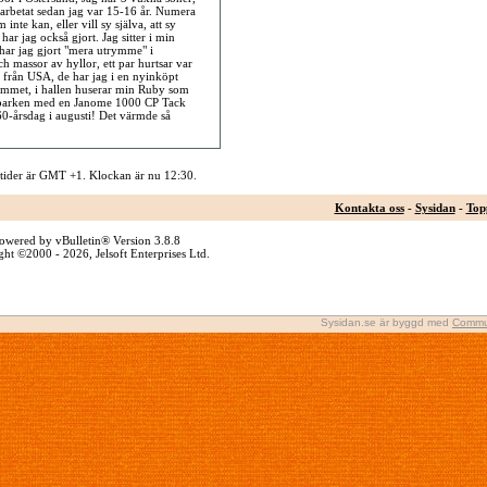
darbetat sedan jag var 15-16 år. Numera
inte kan, eller vill sy själva, att sy
har jag också gjort. Jag sitter i min
har jag gjort "mera utrymme" i
ch massor av hyllor, ett par hurtsar var
g från USA, de har jag i en nyinköpt
vrummet, i hallen huserar min Ruby som
nparken med en Janome 1000 CP Tack
0-årsdag i augusti! Det värmde så
 tider är GMT +1. Klockan är nu
12:30
.
Kontakta oss
-
Sysidan
-
Top
owered by vBulletin® Version 3.8.8
ht ©2000 - 2026, Jelsoft Enterprises Ltd.
Sysidan.se är byggd med
Commu