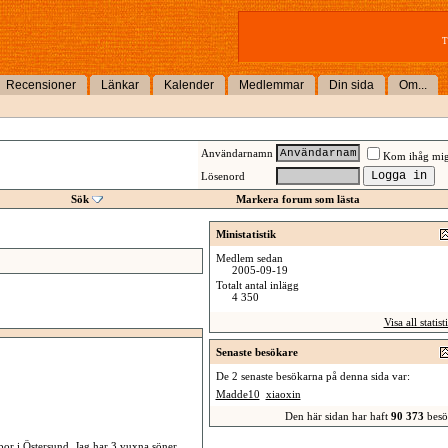
T
Recensioner
Länkar
Kalender
Medlemmar
Din sida
Om...
Användarnamn
Kom ihåg mi
Lösenord
Sök
Markera forum som lästa
Ministatistik
Medlem sedan
2005-09-19
Totalt antal inlägg
4 350
Visa all statist
Senaste besökare
De 2 senaste besökarna på denna sida var:
Madde10
xiaoxin
Den här sidan har haft
90 373
besö
 bor i Östersund, Jag har 3 vuxna söner,