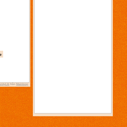
p
nityLib
från
Mainloop