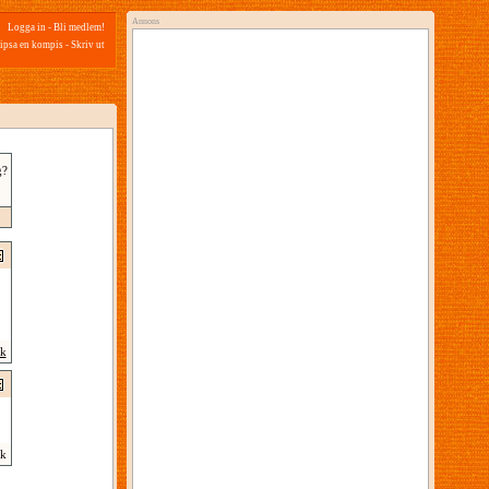
Annons
Logga in
-
Bli medlem!
ipsa en kompis
-
Skriv ut
g?
ik
k