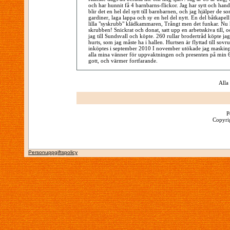
och har hunnit få 4 barnbarns-flickor. Jag har sytt och han
blir det en hel del sytt till barnbarnen, och jag hjälper de som 
gardiner, laga lappa och sy en hel del nytt. En del båtkapell 
lilla "syskrubb" klädkammaren, Trångt men det funkar. Nu 
skrubben! Snickrat och donat, satt upp en arbetsskiva till, o
jag till Sundsvall och köpte. 260 rullar brodertråd köpte ja
hurts, som jag måste ha i hallen. Hurtsen är flyttad till so
inköptes i september 2010 I november utökade jag maski
alla mina vänner för uppvaktningen och presenten på min 6
gott, och värmer fortfarande.
Alla
P
Copyrig
Personuppgiftspolicy