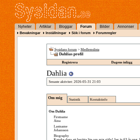
Nyheter
Artiklar
Bloggar
Forum
Bilder
Annonser
Bevakningar
Inställningar
Sök i forum
Forumregler
Sysidans forum
>
Medlemslista
Dahlias profil
Registrera
Dagens inlägg
Dahlia
Senaste aktivitet:
2026-05-31
21:03
Om mig
Statistik
Kontaktinfo
Om Dahlia
Firstname
Aina
Lastname
Johansson
Biography
Kanske dags att berätta lite om mig själv! Jag är 63 år ung,