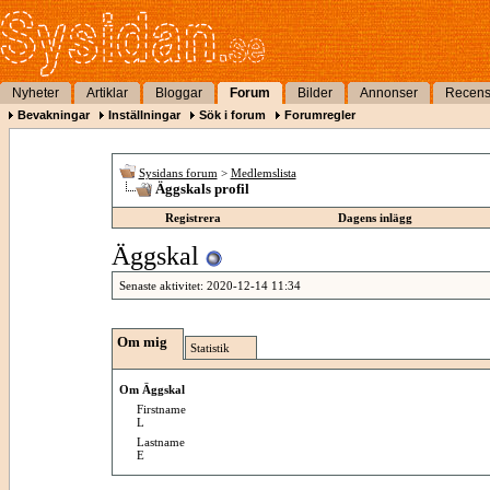
Nyheter
Artiklar
Bloggar
Forum
Bilder
Annonser
Recens
Bevakningar
Inställningar
Sök i forum
Forumregler
Sysidans forum
>
Medlemslista
Äggskals profil
Registrera
Dagens inlägg
Äggskal
Senaste aktivitet:
2020-12-14
11:34
Om mig
Statistik
Om Äggskal
Firstname
L
Lastname
E