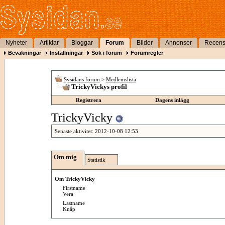
Nyheter
Artiklar
Bloggar
Forum
Bilder
Annonser
Recens
Bevakningar
Inställningar
Sök i forum
Forumregler
Sysidans forum
>
Medlemslista
TrickyVickys profil
Registrera
Dagens inlägg
TrickyVicky
Senaste aktivitet:
2012-10-08
12:53
Om mig
Statistik
Om TrickyVicky
Firstname
Vera
Lastname
Knåp