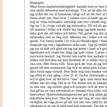
Biography
Mina första handarbetsfärdigheter startade med en liten
som skulle dekoreras med korsstygn. Tror att de säljs for
jag tyckte det var så fantastiskt roligt och att det blev så
första alster inte finns kvar. I samma veva så lärde jag
mig att virka luftmaskor samtidigt som hon virkade mig
Jag var 5 år, ivrigt virkade jag luftmaskor. Då och då spr
till mamma i köket och visade hur långt jag hade hunnit
tiden gick det allt bättre och bättre. När garnet tog slut s
luftmaskor som en lång orm. Mamma satt i köket och vir
spisen. Vår familj bodde i en tvåa på Häradsvägen i Söd
slingrade sig runt i lägenhetens olika rum. Upp på möbler
jag var så stolt och glad när jag tog henne i hand och gi
lägenheten och visade hur långt jag hade virkat. Garnet 
mercicerat bomull. Jag förstod inte varför hon suckade til
ledsen och besviken när hon berättade att vi måste riva 
fina orm. Mitt första verk. Strax gick det över då jag fö
garnet till min sommarhatt.Jag fick ett annat garn nys
allra första egna virknål. Hon lärde mig fasta maskor oc
jag alltid en virk igång i över 25 år. Tycker fortfarande at
och är glad över att det blivit "inne" igen, men mina ska
tillåter inte det idag. Det är ett fint minne och en fantast
av min mor. Jag oerhört glad och tacksam över att min m
fina gåvan att vara intresserad av sömnad,väva,virka, måla
hantverken. Hantverkskunskaperna har gett mig sådan gl
bekräftelse hela livet. Hon har även lärt mig att vara tål
färdighet, att våga prova på allt och inte vara rädd för at
viktigaste är att jag är nöjd med mitt hantverk. Det har s