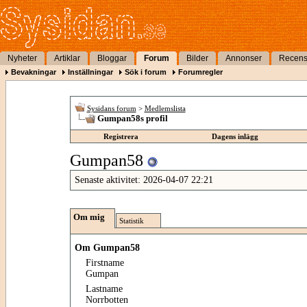
Nyheter
Artiklar
Bloggar
Forum
Bilder
Annonser
Recens
Bevakningar
Inställningar
Sök i forum
Forumregler
Sysidans forum
>
Medlemslista
Gumpan58s profil
Registrera
Dagens inlägg
Gumpan58
Senaste aktivitet:
2026-04-07
22:21
Om mig
Statistik
Om Gumpan58
Firstname
Gumpan
Lastname
Norrbotten