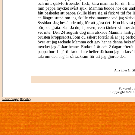
och mitt självförtroende. Tack, kära mamma för din fina 
min pappa mycket svårt sjuk. Mamma bodde hos oss unde
fått beskedet att pappa skulle klara sig så fick vi tid för l
en längre stund om jag skulle visa mamma vad jag skrivit
Sysidan. Jag bestämde mig för att göra det. Hon blev så g
började gråta. Sa, -Ja du, Tjorven, vem tänker så. mer än
vet inte. Den 24 augusti dog min älskade Mamma hastigt
brusten kroppsaorta.Som du säkert förstår så är jag oerh
över att jag tackade Mamma och gav henne denna bekräft
mycket jag älskar henne. Endast 1 år och 2 dagar efteråt
pappa bort i hjärtinfarkt. Inte heller då hann jag ta farv
tala om det. Jag är så tacksam för att jag gjorde det.
Alla tider är
Powered by
Copyright ©2000 -
Personuppgiftspolicy