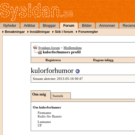
Nyheter
Artiklar
Bloggar
Forum
Bilder
Annonser
Recens
Bevakningar
Inställningar
Sök i forum
Forumregler
Sysidans forum
>
Medlemslista
kulorforhumors profil
Registrera
Dagens inlägg
kulorforhumor
Senaste aktivitet:
2013-05-16
00:47
Om mig
Statistik
Om kulorforhumor
Firstname
Kulör för Humör
Lastname
UF