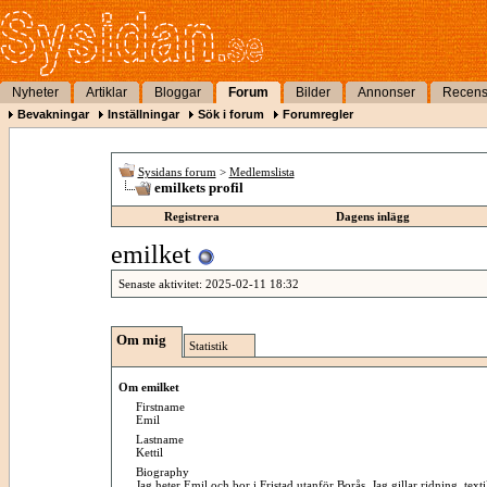
Nyheter
Artiklar
Bloggar
Forum
Bilder
Annonser
Recens
Bevakningar
Inställningar
Sök i forum
Forumregler
Sysidans forum
>
Medlemslista
emilkets profil
Registrera
Dagens inlägg
emilket
Senaste aktivitet:
2025-02-11
18:32
Om mig
Statistik
Om emilket
Firstname
Emil
Lastname
Kettil
Biography
Jag heter Emil och bor i Fristad utanför Borås. Jag gillar ridning, text