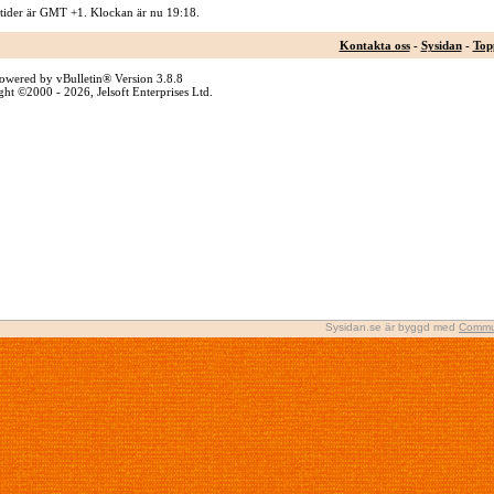
 tider är GMT +1. Klockan är nu
19:18
.
Kontakta oss
-
Sysidan
-
Top
owered by vBulletin® Version 3.8.8
ht ©2000 - 2026, Jelsoft Enterprises Ltd.
Sysidan.se är byggd med
Commu