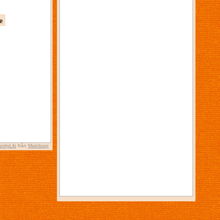
p
nityLib
från
Mainloop