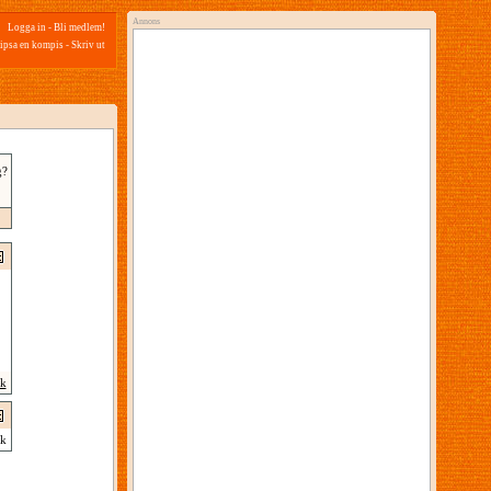
Annons
Logga in
-
Bli medlem!
ipsa en kompis
-
Skriv ut
g?
ik
k