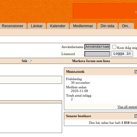
T
Recensioner
Länkar
Kalender
Medlemmar
Din sida
Om...
Användarnamn
Kom ihåg mi
Lösenord
Sök
Markera forum som lästa
Ministatistik
Födelsedag
30 november
Medlem sedan
2020-11-08
Totalt antal inlägg
2
Visa all statist
Senaste besökare
Den här sidan har haft
1 810
besö