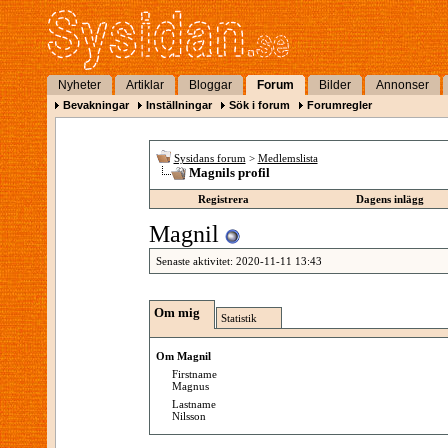
Nyheter
Artiklar
Bloggar
Forum
Bilder
Annonser
Bevakningar
Inställningar
Sök i forum
Forumregler
Sysidans forum
>
Medlemslista
Magnils profil
Registrera
Dagens inlägg
Magnil
Senaste aktivitet:
2020-11-11
13:43
Om mig
Statistik
Om Magnil
Firstname
Magnus
Lastname
Nilsson