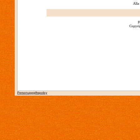
Alla
P
Copyrig
Personuppgiftspolicy