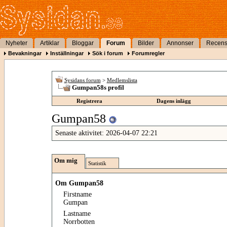
Nyheter
Artiklar
Bloggar
Forum
Bilder
Annonser
Recens
Bevakningar
Inställningar
Sök i forum
Forumregler
Sysidans forum
>
Medlemslista
Gumpan58s profil
Registrera
Dagens inlägg
Gumpan58
Senaste aktivitet:
2026-04-07
22:21
Om mig
Statistik
Om Gumpan58
Firstname
Gumpan
Lastname
Norrbotten