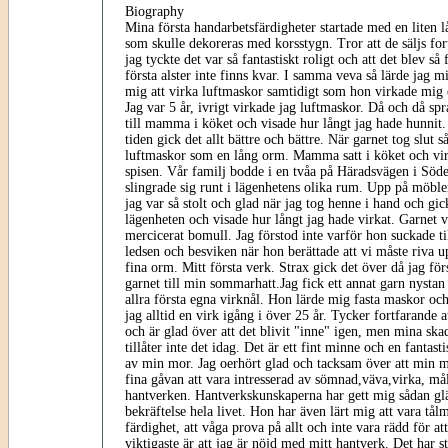
Biography
Mina första handarbetsfärdigheter startade med en liten
som skulle dekoreras med korsstygn. Tror att de säljs for
jag tyckte det var så fantastiskt roligt och att det blev så
första alster inte finns kvar. I samma veva så lärde jag
mig att virka luftmaskor samtidigt som hon virkade mig
Jag var 5 år, ivrigt virkade jag luftmaskor. Då och då spr
till mamma i köket och visade hur långt jag hade hunnit
tiden gick det allt bättre och bättre. När garnet tog slut s
luftmaskor som en lång orm. Mamma satt i köket och vir
spisen. Vår familj bodde i en tvåa på Häradsvägen i Söd
slingrade sig runt i lägenhetens olika rum. Upp på möbler
jag var så stolt och glad när jag tog henne i hand och gi
lägenheten och visade hur långt jag hade virkat. Garnet 
mercicerat bomull. Jag förstod inte varför hon suckade til
ledsen och besviken när hon berättade att vi måste riva 
fina orm. Mitt första verk. Strax gick det över då jag fö
garnet till min sommarhatt.Jag fick ett annat garn nys
allra första egna virknål. Hon lärde mig fasta maskor oc
jag alltid en virk igång i över 25 år. Tycker fortfarande at
och är glad över att det blivit "inne" igen, men mina ska
tillåter inte det idag. Det är ett fint minne och en fantast
av min mor. Jag oerhört glad och tacksam över att min m
fina gåvan att vara intresserad av sömnad,väva,virka, måla
hantverken. Hantverkskunskaperna har gett mig sådan gl
bekräftelse hela livet. Hon har även lärt mig att vara tål
färdighet, att våga prova på allt och inte vara rädd för at
viktigaste är att jag är nöjd med mitt hantverk. Det har s