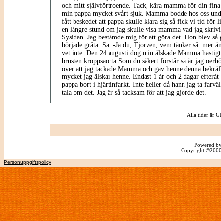
och mitt självförtroende. Tack, kära mamma för din fina 
min pappa mycket svårt sjuk. Mamma bodde hos oss unde
fått beskedet att pappa skulle klara sig så fick vi tid för l
en längre stund om jag skulle visa mamma vad jag skrivit
Sysidan. Jag bestämde mig för att göra det. Hon blev så g
började gråta. Sa, -Ja du, Tjorven, vem tänker så. mer än
vet inte. Den 24 augusti dog min älskade Mamma hastigt
brusten kroppsaorta.Som du säkert förstår så är jag oerh
över att jag tackade Mamma och gav henne denna bekräft
mycket jag älskar henne. Endast 1 år och 2 dagar efteråt
pappa bort i hjärtinfarkt. Inte heller då hann jag ta farv
tala om det. Jag är så tacksam för att jag gjorde det.
Alla tider är
Powered by
Copyright ©2000 -
Personuppgiftspolicy