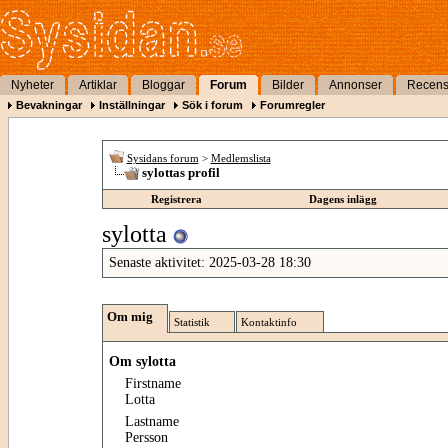
Nyheter
Artiklar
Bloggar
Forum
Bilder
Annonser
Recens
Bevakningar
Inställningar
Sök i forum
Forumregler
Sysidans forum
>
Medlemslista
sylottas profil
Registrera
Dagens inlägg
sylotta
Senaste aktivitet:
2025-03-28
18:30
Om mig
Statistik
Kontaktinfo
Om sylotta
Firstname
Lotta
Lastname
Persson