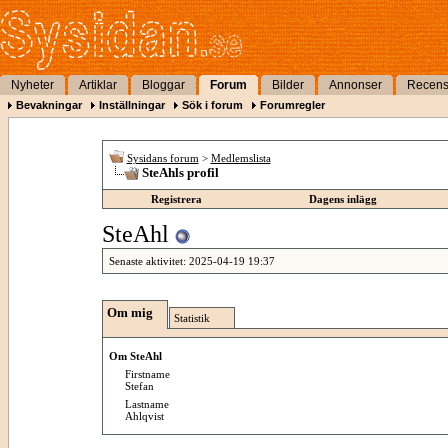
Nyheter
Artiklar
Bloggar
Forum
Bilder
Annonser
Recens
Bevakningar
Inställningar
Sök i forum
Forumregler
Sysidans forum
>
Medlemslista
SteAhls profil
Registrera
Dagens inlägg
SteAhl
Senaste aktivitet:
2025-04-19
19:37
Om mig
Statistik
Om SteAhl
Firstname
Stefan
Lastname
Ahlqvist