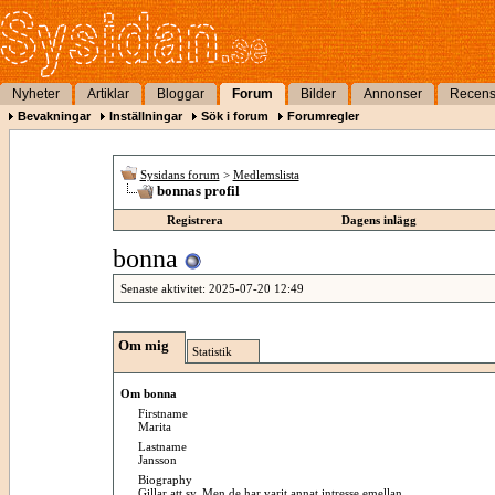
Nyheter
Artiklar
Bloggar
Forum
Bilder
Annonser
Recens
Bevakningar
Inställningar
Sök i forum
Forumregler
Sysidans forum
>
Medlemslista
bonnas profil
Registrera
Dagens inlägg
bonna
Senaste aktivitet:
2025-07-20
12:49
Om mig
Statistik
Om bonna
Firstname
Marita
Lastname
Jansson
Biography
Gillar att sy. Men de har varit annat intresse emellan.