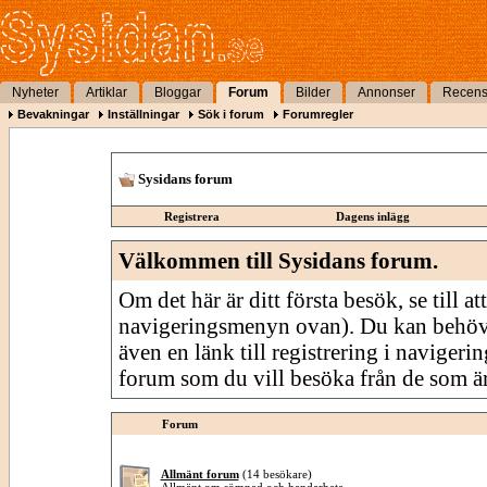
Nyheter
Artiklar
Bloggar
Forum
Bilder
Annonser
Recens
Bevakningar
Inställningar
Sök i forum
Forumregler
Sysidans forum
Registrera
Dagens inlägg
Välkommen till Sysidans forum.
Om det här är ditt första besök, se till att
navigeringsmenyn ovan). Du kan behöv
även en länk till registrering i navigeri
forum som du vill besöka från de som är
Forum
Allmänt forum
(14 besökare)