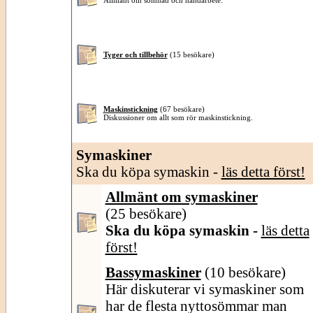
Allmänt om sömnad och handarbete.
Tyger och tillbehör
(15 besökare)
Maskinstickning
(67 besökare)
Diskussioner om allt som rör maskinstickning.
Symaskiner
Ska du köpa symaskin -
läs detta först!
Allmänt om symaskiner
(25 besökare)
Ska du köpa symaskin -
läs detta
först!
Bassymaskiner
(10 besökare)
Här diskuterar vi symaskiner som
har de flesta nyttosömmar man