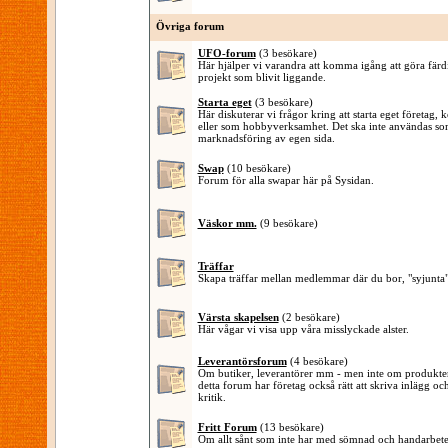
Övriga forum
UFO-forum
(3 besökare)
Här hjälper vi varandra att komma igång att göra färd
projekt som blivit liggande.
Starta eget
(3 besökare)
Här diskuterar vi frågor kring att starta eget företag,
eller som hobbyverksamhet. Det ska inte användas s
marknadsföring av egen sida.
Swap
(10 besökare)
Forum för alla swapar här på Sysidan.
Väskor mm.
(9 besökare)
Träffar
Skapa träffar mellan medlemmar där du bor, "syjunta"
Värsta skapelsen
(2 besökare)
Här vågar vi visa upp våra misslyckade alster.
Leverantörsforum
(4 besökare)
Om butiker, leverantörer mm - men inte om produktern
detta forum har företag också rätt att skriva inlägg o
kritik.
Fritt Forum
(13 besökare)
Om allt sånt som inte har med sömnad och handarbete 