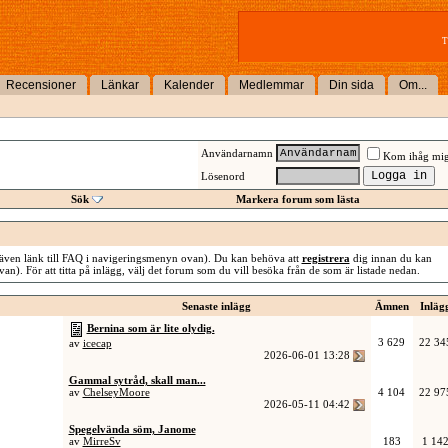
T
Recensioner
Länkar
Kalender
Medlemmar
Din sida
Om...
Användarnamn
Kom ihåg mi
Lösenord
Sök
Markera forum som lästa
även länk till FAQ i navigeringsmenyn ovan). Du kan behöva att
registrera
dig innan du kan
van). För att titta på inlägg, välj det forum som du vill besöka från de som är listade nedan.
Senaste inlägg
Ämnen
Inläg
Bernina som är lite olydig.
3 629
22 34
av
icecap
2026-06-01
13:28
Gammal sytråd, skall man...
av
ChelseyMoore
4 104
22 97
2026-05-11
04:42
Spegelvända söm, Janome
av
MirreSv
183
1 14