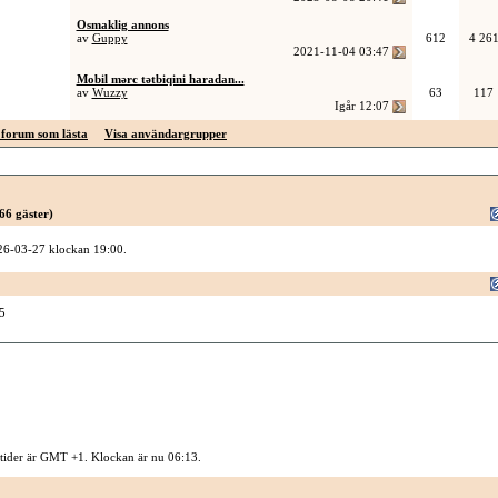
Osmaklig annons
av
Guppy
612
4 26
2021-11-04
03:47
Mobil mərc tətbiqini haradan...
av
Wuzzy
63
117
Igår
12:07
forum som lästa
Visa användargrupper
66 gäster)
026-03-27 klockan 19:00.
5
 tider är GMT +1. Klockan är nu
06:13
.
Kontakta oss
-
Sysidan
-
Top