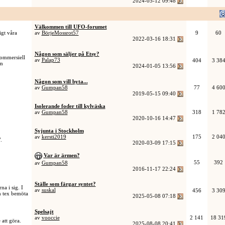
2024-05-12
09:48
Välkommen till UFO-forumet
igt våra
av
BörjeMossrot57
9
60
2022-03-16
18:31
Någon som säljer på Etsy?
 kommersiell
av
Palap73
404
3 38
om
2024-01-05
13:56
Någon som vill byta...
av
Gumpan58
77
4 60
2019-05-15
09:40
Isolerande foder till kylväska
av
Gumpan58
318
1 78
2020-10-16
14:47
Syjunta i Stockholm
av
kersti2019
175
2 04
.
2020-03-09
17:15
Var är ärmen?
55
392
av
Gumpan58
2016-11-17
22:24
Ställe som färgar syntet?
a i sig. I
av
suskal
456
3 30
ch tex bemöta
2025-05-08
07:18
Spelsajt
av
vooccie
2 141
18 31
att göra.
2025-08-08
20:41