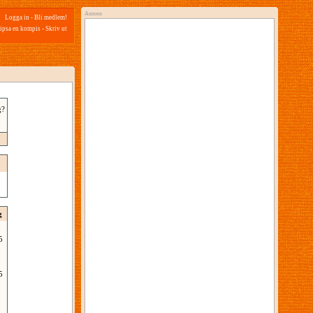
Annons
Logga in
-
Bli medlem!
ipsa en kompis
-
Skriv ut
g?
g
5
5
2