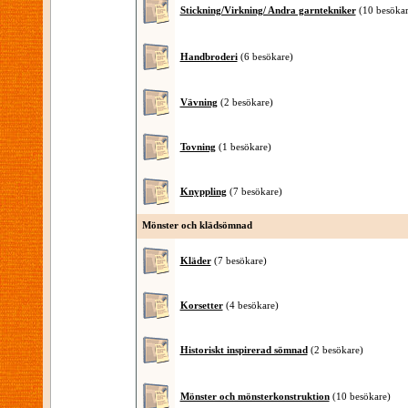
Stickning/Virkning/ Andra garntekniker
(10 besökar
Handbroderi
(6 besökare)
Vävning
(2 besökare)
Tovning
(1 besökare)
Knyppling
(7 besökare)
Mönster och klädsömnad
Kläder
(7 besökare)
Korsetter
(4 besökare)
Historiskt inspirerad sömnad
(2 besökare)
Mönster och mönsterkonstruktion
(10 besökare)