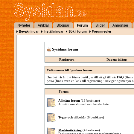
Nyheter
Artiklar
Bloggar
Forum
Bilder
Annonser
Bevakningar
Inställningar
Sök i forum
Forumregler
Sysidans forum
Registrera
Dagens inlägg
Välkommen till Sysidans forum.
Om det här är ditt första besök, se till att gå till vår
FAQ
(finns 
posta (finns även en länk till registrering i navigeringsmenyn o
Forum
Allmänt forum
(13 besökare)
Allmänt om sömnad och handarbete.
Tyger och tillbehör
(6 besökare)
Maskinstickning
(4 besökare)
Diskussioner om allt som rör maskinstickning.