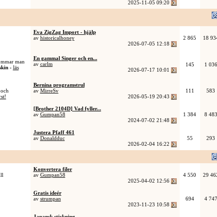
2025-11-05
09:20
Eva ZigZag Import - hjälp
av
historicalhoney
2 865
18 93
2026-07-05
12:18
En gammal Singer och en...
osömmar man
av
carlm
145
1 03
kin -
läs
2026-07-17
10:01
Bernina programstrul
 och
av
MirreSv
111
583
rst!
2026-05-19
20:43
[Brother 2104D] Vad fyller...
av
Gumpan58
1 384
8 48
2024-07-02
21:48
Justera Pfaff 461
av
Donaldduc
55
293
2026-02-04
16:22
Konvertera filer
ll
av
Gumpan58
4 550
29 46
2025-04-02
12:56
Gratis ideér
av
strumpan
694
4 74
2023-11-23
10:58
Japansk stickning