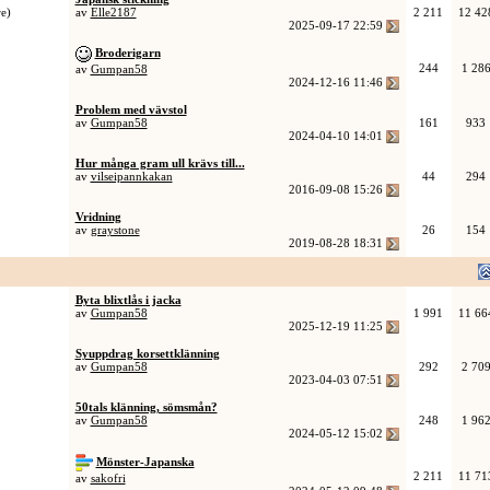
e)
av
Elle2187
2 211
12 42
2025-09-17
22:59
Broderigarn
244
1 28
av
Gumpan58
2024-12-16
11:46
Problem med vävstol
av
Gumpan58
161
933
2024-04-10
14:01
Hur många gram ull krävs till...
av
vilseipannkakan
44
294
2016-09-08
15:26
Vridning
av
graystone
26
154
2019-08-28
18:31
Byta blixtlås i jacka
av
Gumpan58
1 991
11 66
2025-12-19
11:25
Syuppdrag korsettklänning
av
Gumpan58
292
2 70
2023-04-03
07:51
50tals klänning, sömsmån?
av
Gumpan58
248
1 96
2024-05-12
15:02
Mönster-Japanska
2 211
11 71
av
sakofri