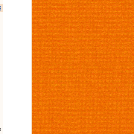
4
0
2
0
9
9