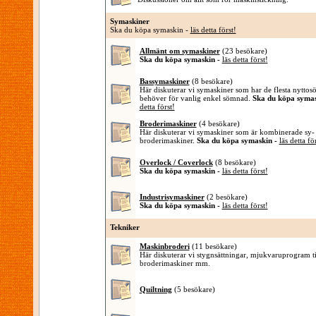
Symaskiner
Ska du köpa symaskin -
läs detta först!
Allmänt om symaskiner
(23 besökare)
Ska du köpa symaskin -
läs detta först!
Bassymaskiner
(8 besökare)
Här diskuterar vi symaskiner som har de flesta nytt
behöver för vanlig enkel sömnad.
Ska du köpa symas
detta först!
Broderimaskiner
(4 besökare)
Här diskuterar vi symaskiner som är kombinerade sy-
broderimaskiner.
Ska du köpa symaskin -
läs detta fö
Overlock / Coverlock
(8 besökare)
Ska du köpa symaskin -
läs detta först!
Industrisymaskiner
(2 besökare)
Ska du köpa symaskin -
läs detta först!
Tekniker
Maskinbroderi
(11 besökare)
Här diskuterar vi stygnsättningar, mjukvaruprogram ti
broderimaskiner mm.
Quiltning
(5 besökare)