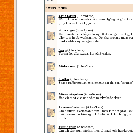
Övriga forum
UFO-forum
(1 besökare)
Här hjälper vi varandra att komma igång att göra färd
projekt som blivit liggande.
Starta eget
(6 besökare)
Här diskuterar vi frågor kring att starta eget företag,
eller som hobbyverksamhet. Det ska inte användas s
marknadsföring av egen sida.
Swap
(4 besökare)
Forum för alla swapar här på Sysidan.
Väskor mm.
(5 besökare)
Träffar
(5 besökare)
Skapa träffar mellan medlemmar där du bor, "syjunta"
Värsta skapelsen
(4 besökare)
Här vågar vi visa upp våra misslyckade alster.
Leverantörsforum
(6 besökare)
Om butiker, leverantörer mm - men inte om produktern
detta forum har företag också rätt att skriva inlägg o
kritik.
Fritt Forum
(8 besökare)
Om allt sånt som inte har med sömnad och handarbete 