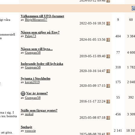
2024-05-12
09:48
Välkommen till UFO-forumet
igt våra
av
BörjeMossrot57
9
60
2022-03-16
18:31
Någon som säljer på Etsy?
 kommersiell
av
Palap73
404
3 38
om
2024-01-05
13:56
Någon som vill byta...
av
Gumpan58
77
4 60
2019-05-15
09:40
Isolerande foder till kylväska
av
Gumpan58
318
1 78
2020-10-16
14:47
Syjunta i Stockholm
av
kersti2019
175
2 04
.
2020-03-09
17:15
Var är ärmen?
55
392
av
Gumpan58
2016-11-17
22:24
Ställe som färgar syntet?
a i sig. I
av
suskal
456
3 30
ch tex bemöta
2025-05-08
07:18
Spelsajt
av
vooccie
2 141
18 31
att göra.
2025-08-08
20:41