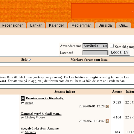
T
Recensioner
Länkar
Kalender
Medlemmar
Din sida
Om...
Användarnamn
Kom ihåg mi
Lösenord
Sök
Markera forum som lästa
även länk till FAQ i navigeringsmenyn ovan). Du kan behöva att
registrera
dig innan du kan
van). För att titta på inlägg, välj det forum som du vill besöka från de som är listade nedan.
Senaste inlägg
Ämnen
Inläg
Bernina som är lite olydig.
3 629
22 34
av
icecap
2026-06-01
13:28
Gammal sytråd, skall man...
av
ChelseyMoore
4 104
22 97
2026-05-11
04:42
Spegelvända söm, Janome
av
MirreSv
183
1 14