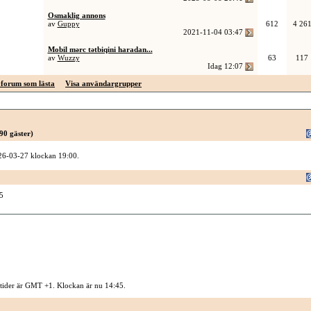
Osmaklig annons
av
Guppy
612
4 26
2021-11-04
03:47
Mobil mərc tətbiqini haradan...
av
Wuzzy
63
117
Idag
12:07
forum som lästa
Visa användargrupper
90 gäster)
026-03-27 klockan 19:00.
5
 tider är GMT +1. Klockan är nu
14:45
.
Kontakta oss
-
Sysidan
-
Top