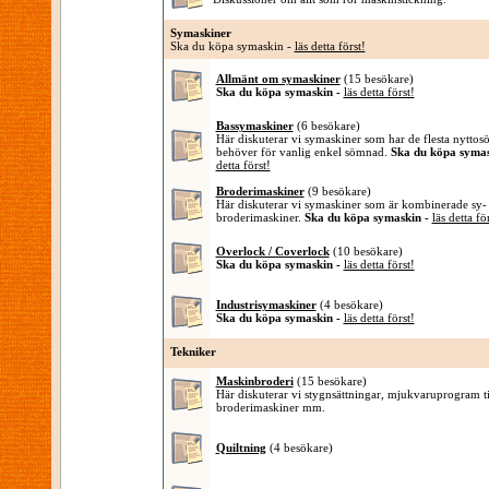
Symaskiner
Ska du köpa symaskin -
läs detta först!
Allmänt om symaskiner
(15 besökare)
Ska du köpa symaskin -
läs detta först!
Bassymaskiner
(6 besökare)
Här diskuterar vi symaskiner som har de flesta nytt
behöver för vanlig enkel sömnad.
Ska du köpa symas
detta först!
Broderimaskiner
(9 besökare)
Här diskuterar vi symaskiner som är kombinerade sy-
broderimaskiner.
Ska du köpa symaskin -
läs detta fö
Overlock / Coverlock
(10 besökare)
Ska du köpa symaskin -
läs detta först!
Industrisymaskiner
(4 besökare)
Ska du köpa symaskin -
läs detta först!
Tekniker
Maskinbroderi
(15 besökare)
Här diskuterar vi stygnsättningar, mjukvaruprogram ti
broderimaskiner mm.
Quiltning
(4 besökare)