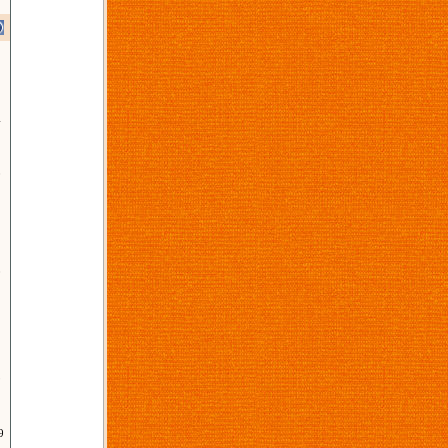
4
0
2
0
9
9