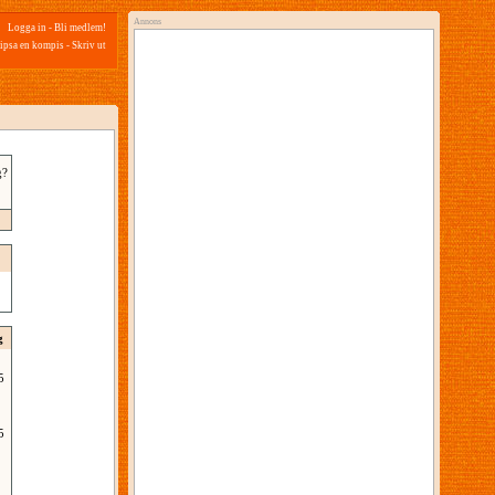
Annons
Logga in
-
Bli medlem!
ipsa en kompis
-
Skriv ut
g?
g
5
5
2