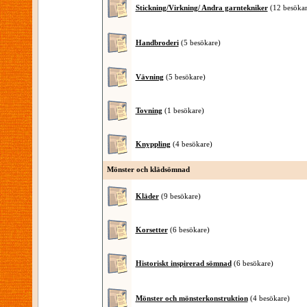
Stickning/Virkning/ Andra garntekniker
(12 besökar
Handbroderi
(5 besökare)
Vävning
(5 besökare)
Tovning
(1 besökare)
Knyppling
(4 besökare)
Mönster och klädsömnad
Kläder
(9 besökare)
Korsetter
(6 besökare)
Historiskt inspirerad sömnad
(6 besökare)
Mönster och mönsterkonstruktion
(4 besökare)