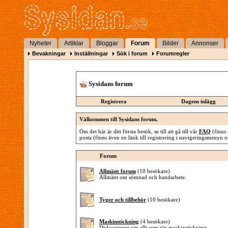
Nyheter
Artiklar
Bloggar
Forum
Bilder
Annonser
Bevakningar
Inställningar
Sök i forum
Forumregler
Sysidans forum
Registrera
Dagens inlägg
Välkommen till Sysidans forum.
Om det här är ditt första besök, se till att gå till vår
FAQ
(finns 
posta (finns även en länk till registrering i navigeringsmenyn o
Forum
Allmänt forum
(10 besökare)
Allmänt om sömnad och handarbete.
Tyger och tillbehör
(10 besökare)
Maskinstickning
(4 besökare)
Diskussioner om allt som rör maskinstickning.