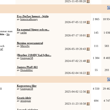
2025-11-05
09:20
Eva ZigZag Import - hjälp
av
historicalhoney
2 865
18 93
2026-07-05
12:18
En gammal Singer och en...
osömmar man
av
carlm
145
1 03
kin -
läs
2026-07-17
10:01
Bernina programstrul
 och
av
MirreSv
111
583
rst!
2026-05-19
20:43
[Brother 2104D] Vad fyller...
av
Gumpan58
1 384
8 48
2024-07-02
21:48
Justera Pfaff 461
av
Donaldduc
55
293
2026-02-04
16:22
Konvertera filer
ll
av
Gumpan58
4 550
29 46
2025-04-02
12:56
Gratis ideér
av
strumpan
694
4 74
2023-11-23
10:58
Japansk stickning