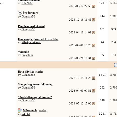
e)
av
Elle2187
2 211
12 42
2025-09-17
22:59
Broderigarn
244
1 28
av
Gumpan58
2024-12-16
11:46
Problem med vävstol
av
Gumpan58
161
933
2024-04-10
14:01
Hur många gram ull krävs till...
av
vilseipannkakan
44
294
2016-09-08
15:26
Vridning
av
graystone
26
154
2019-08-28
18:31
Byta blixtlås i jacka
av
Gumpan58
1 991
11 66
2025-12-19
11:25
Syuppdrag korsettklänning
av
Gumpan58
292
2 70
2023-04-03
07:51
50tals klänning, sömsmån?
av
Gumpan58
248
1 96
2024-05-12
15:02
Mönster-Japanska
2 211
11 71
av
sakofri