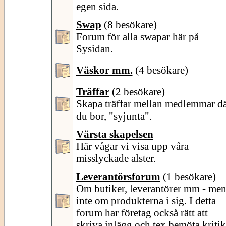
egen sida.
Swap
(8 besökare)
Forum för alla swapar här på
Sysidan.
Väskor mm.
(4 besökare)
Träffar
(2 besökare)
Skapa träffar mellan medlemmar d
du bor, "syjunta".
Värsta skapelsen
Här vågar vi visa upp våra
misslyckade alster.
Leverantörsforum
(1 besökare)
Om butiker, leverantörer mm - me
inte om produkterna i sig. I detta
forum har företag också rätt att
skriva inlägg och tex bemöta kritik