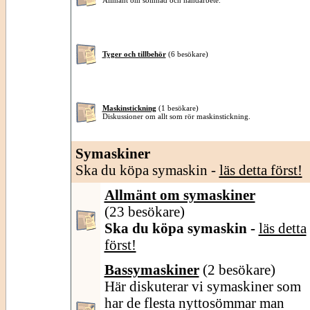
Allmänt om sömnad och handarbete.
Tyger och tillbehör
(6 besökare)
Maskinstickning
(1 besökare)
Diskussioner om allt som rör maskinstickning.
Symaskiner
Ska du köpa symaskin -
läs detta först!
Allmänt om symaskiner
(23 besökare)
Ska du köpa symaskin -
läs detta
först!
Bassymaskiner
(2 besökare)
Här diskuterar vi symaskiner som
har de flesta nyttosömmar man