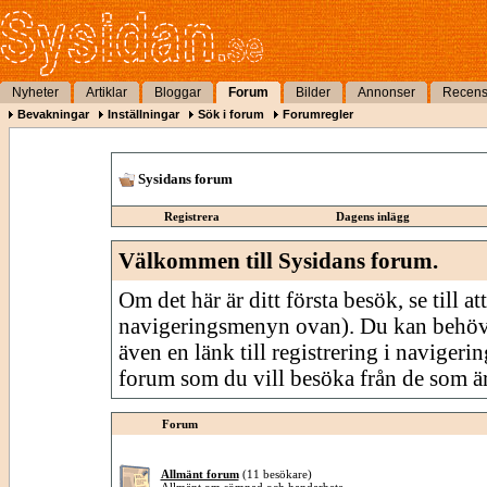
Nyheter
Artiklar
Bloggar
Forum
Bilder
Annonser
Recens
Bevakningar
Inställningar
Sök i forum
Forumregler
Sysidans forum
Registrera
Dagens inlägg
Välkommen till Sysidans forum.
Om det här är ditt första besök, se till att
navigeringsmenyn ovan). Du kan behöv
även en länk till registrering i navigeri
forum som du vill besöka från de som är
Forum
Allmänt forum
(11 besökare)