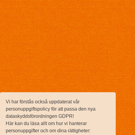
Vi har förstås också uppdaterat vår
personuppgiftspolicy för att passa den nya
dataskyddsförordningen GDPR!
Här kan du läsa allt om hur vi hanterar
personuppgifter och om dina rättigheter: