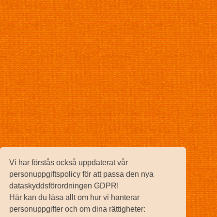
Vi har förstås också uppdaterat vår
personuppgiftspolicy för att passa den nya
dataskyddsförordningen GDPR!
Här kan du läsa allt om hur vi hanterar
personuppgifter och om dina rättigheter: