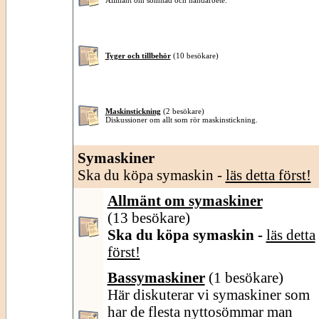
Allmänt om sömnad och handarbete.
Tyger och tillbehör
(10 besökare)
Maskinstickning
(2 besökare)
Diskussioner om allt som rör maskinstickning.
Symaskiner
Ska du köpa symaskin -
läs detta först!
Allmänt om symaskiner
(13 besökare)
Ska du köpa symaskin -
läs detta
först!
Bassymaskiner
(1 besökare)
Här diskuterar vi symaskiner som
har de flesta nyttosömmar man