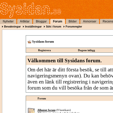
Nyheter
Artiklar
Bloggar
Forum
Bilder
Annonser
Recens
Bevakningar
Inställningar
Sök i forum
Forumregler
Sysidans forum
Registrera
Dagens inlägg
Välkommen till Sysidans forum.
Om det här är ditt första besök, se till att
navigeringsmenyn ovan). Du kan behöv
även en länk till registrering i navigeri
forum som du vill besöka från de som är
Forum
Allmänt forum
(9 besökare)