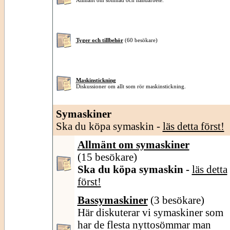
Allmänt om sömnad och handarbete.
Tyger och tillbehör
(60 besökare)
Maskinstickning
Diskussioner om allt som rör maskinstickning.
Symaskiner
Ska du köpa symaskin -
läs detta först!
Allmänt om symaskiner
(15 besökare)
Ska du köpa symaskin -
läs detta
först!
Bassymaskiner
(3 besökare)
Här diskuterar vi symaskiner som
har de flesta nyttosömmar man