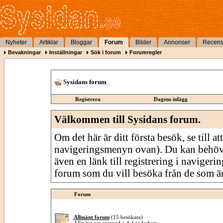
Nyheter
Artiklar
Bloggar
Forum
Bilder
Annonser
Recens
Bevakningar
Inställningar
Sök i forum
Forumregler
Sysidans forum
Registrera
Dagens inlägg
Välkommen till Sysidans forum.
Om det här är ditt första besök, se till att
navigeringsmenyn ovan). Du kan behöv
även en länk till registrering i navigeri
forum som du vill besöka från de som är
Forum
Allmänt forum
(15 besökare)