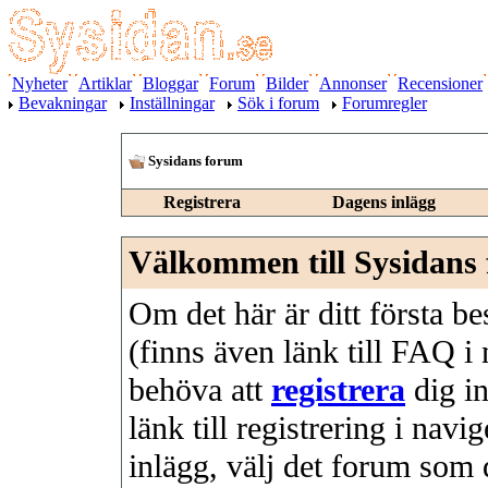
Nyheter
Artiklar
Bloggar
Forum
Bilder
Annonser
Recensioner
Bevakningar
Inställningar
Sök i forum
Forumregler
Sysidans forum
Registrera
Dagens inlägg
Välkommen till Sysidans
Om det här är ditt första besö
(finns även länk till FAQ 
behöva att
registrera
dig in
länk till registrering i nav
inlägg, välj det forum som 