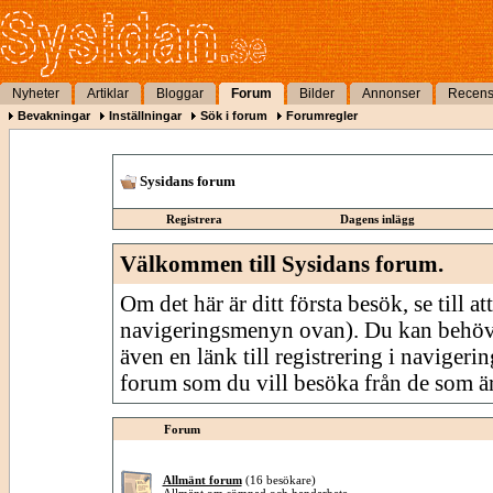
Nyheter
Artiklar
Bloggar
Forum
Bilder
Annonser
Recens
Bevakningar
Inställningar
Sök i forum
Forumregler
Sysidans forum
Registrera
Dagens inlägg
Välkommen till Sysidans forum.
Om det här är ditt första besök, se till att
navigeringsmenyn ovan). Du kan behöv
även en länk till registrering i navigeri
forum som du vill besöka från de som är
Forum
Allmänt forum
(16 besökare)