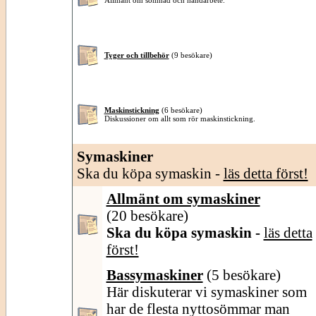
Allmänt om sömnad och handarbete.
Tyger och tillbehör
(9 besökare)
Maskinstickning
(6 besökare)
Diskussioner om allt som rör maskinstickning.
Symaskiner
Ska du köpa symaskin -
läs detta först!
Allmänt om symaskiner
(20 besökare)
Ska du köpa symaskin -
läs detta
först!
Bassymaskiner
(5 besökare)
Här diskuterar vi symaskiner som
har de flesta nyttosömmar man