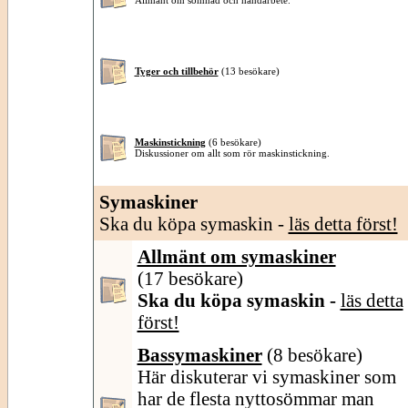
Allmänt om sömnad och handarbete.
Tyger och tillbehör
(13 besökare)
Maskinstickning
(6 besökare)
Diskussioner om allt som rör maskinstickning.
Symaskiner
Ska du köpa symaskin -
läs detta först!
Allmänt om symaskiner
(17 besökare)
Ska du köpa symaskin -
läs detta
först!
Bassymaskiner
(8 besökare)
Här diskuterar vi symaskiner som
har de flesta nyttosömmar man