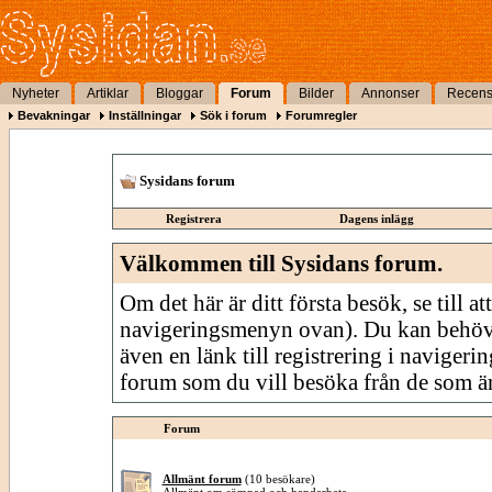
Nyheter
Artiklar
Bloggar
Forum
Bilder
Annonser
Recens
Bevakningar
Inställningar
Sök i forum
Forumregler
Sysidans forum
Registrera
Dagens inlägg
Välkommen till Sysidans forum.
Om det här är ditt första besök, se till att
navigeringsmenyn ovan). Du kan behöv
även en länk till registrering i navigeri
forum som du vill besöka från de som är
Forum
Allmänt forum
(10 besökare)