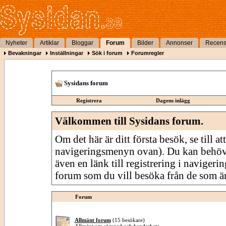
Nyheter
Artiklar
Bloggar
Forum
Bilder
Annonser
Recens
Bevakningar
Inställningar
Sök i forum
Forumregler
Sysidans forum
Registrera
Dagens inlägg
Välkommen till Sysidans forum.
Om det här är ditt första besök, se till att
navigeringsmenyn ovan). Du kan behöv
även en länk till registrering i navigeri
forum som du vill besöka från de som är
Forum
Allmänt forum
(15 besökare)