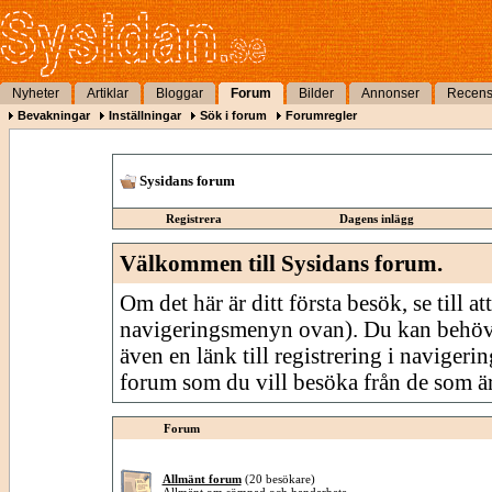
Nyheter
Artiklar
Bloggar
Forum
Bilder
Annonser
Recens
Bevakningar
Inställningar
Sök i forum
Forumregler
Sysidans forum
Registrera
Dagens inlägg
Välkommen till Sysidans forum.
Om det här är ditt första besök, se till att
navigeringsmenyn ovan). Du kan behöv
även en länk till registrering i navigeri
forum som du vill besöka från de som är
Forum
Allmänt forum
(20 besökare)