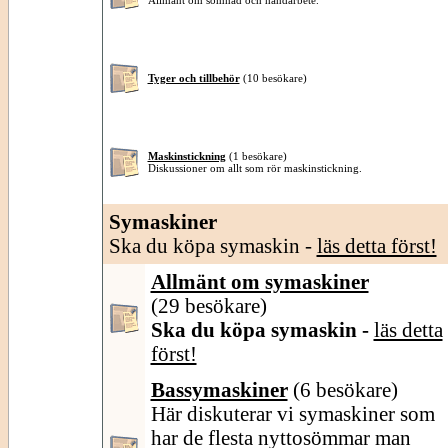
Allmänt om sömnad och handarbete.
Tyger och tillbehör
(10 besökare)
Maskinstickning
(1 besökare)
Diskussioner om allt som rör maskinstickning.
Symaskiner
Ska du köpa symaskin -
läs detta först!
Allmänt om symaskiner
(29 besökare)
Ska du köpa symaskin -
läs detta
först!
Bassymaskiner
(6 besökare)
Här diskuterar vi symaskiner som
har de flesta nyttosömmar man