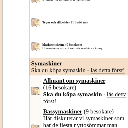
Allmänt om sömnad och handarbete.
Tyger och tillbehör
(11 besökare)
Maskinstickning
(9 besökare)
Diskussioner om allt som rör maskinstickning.
Symaskiner
Ska du köpa symaskin -
läs detta först!
Allmänt om symaskiner
(16 besökare)
Ska du köpa symaskin -
läs detta
först!
Bassymaskiner
(9 besökare)
Här diskuterar vi symaskiner som
har de flesta nyttosömmar man