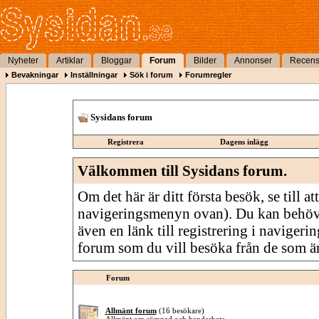
Nyheter
Artiklar
Bloggar
Forum
Bilder
Annonser
Recens
Bevakningar
Inställningar
Sök i forum
Forumregler
Sysidans forum
Registrera
Dagens inlägg
Välkommen till Sysidans forum.
Om det här är ditt första besök, se till att
navigeringsmenyn ovan). Du kan behöv
även en länk till registrering i navigeri
forum som du vill besöka från de som är
Forum
Allmänt forum
(16 besökare)