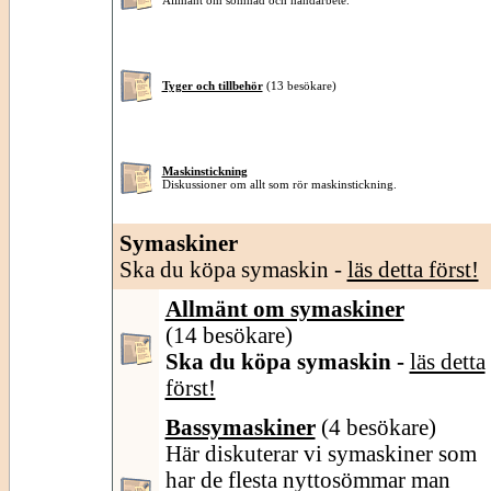
Allmänt om sömnad och handarbete.
Tyger och tillbehör
(13 besökare)
Maskinstickning
Diskussioner om allt som rör maskinstickning.
Symaskiner
Ska du köpa symaskin -
läs detta först!
Allmänt om symaskiner
(14 besökare)
Ska du köpa symaskin -
läs detta
först!
Bassymaskiner
(4 besökare)
Här diskuterar vi symaskiner som
har de flesta nyttosömmar man