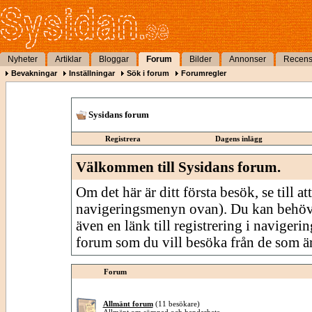
Nyheter
Artiklar
Bloggar
Forum
Bilder
Annonser
Recens
Bevakningar
Inställningar
Sök i forum
Forumregler
Sysidans forum
Registrera
Dagens inlägg
Välkommen till Sysidans forum.
Om det här är ditt första besök, se till att
navigeringsmenyn ovan). Du kan behöv
även en länk till registrering i navigeri
forum som du vill besöka från de som är
Forum
Allmänt forum
(11 besökare)