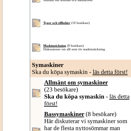
Allmänt om sömnad och handarbete.
Tyger och tillbehör
(10 besökare)
Maskinstickning
(8 besökare)
Diskussioner om allt som rör maskinstickning.
Symaskiner
Ska du köpa symaskin -
läs detta först!
Allmänt om symaskiner
(23 besökare)
Ska du köpa symaskin -
läs detta
först!
Bassymaskiner
(8 besökare)
Här diskuterar vi symaskiner som
har de flesta nyttosömmar man