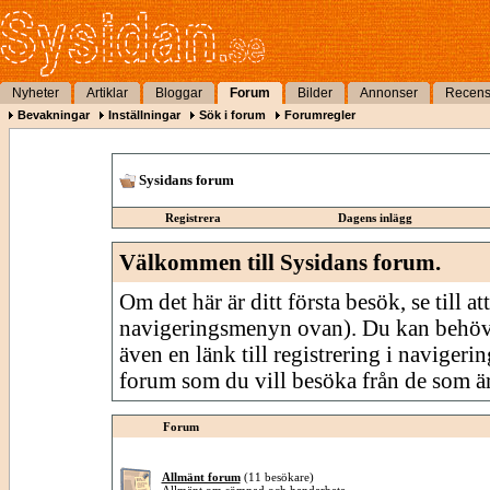
Nyheter
Artiklar
Bloggar
Forum
Bilder
Annonser
Recens
Bevakningar
Inställningar
Sök i forum
Forumregler
Sysidans forum
Registrera
Dagens inlägg
Välkommen till Sysidans forum.
Om det här är ditt första besök, se till att
navigeringsmenyn ovan). Du kan behöv
även en länk till registrering i navigeri
forum som du vill besöka från de som är
Forum
Allmänt forum
(11 besökare)