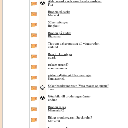
Aida, svenska och amerikanska storlekar
Flia
Brodera på täcke
Marie64
Söker mönsyer
Ringbult
Broderi på kudde
Bigmama
Tips om bakgrundstyg till väggbroderi
enilund
Ram till korsstygn
quark
trekant sprund?
mammanonna
pärlor paljetter på Elastiska tyger
Samigabriell
Söker broderimönster "Vera mouse on picnic"
Tesa
Göra bild till broderingsmönster
undine
Broderi säljes
Miamaria72
Billigt moulinegarn i Stockholm?
Mmial68