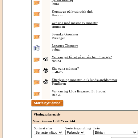
Syram stramalj
laura
Korsstygn på kvadratisk duk
Havtorn
websida med massor av mönster
strumpan
Svenska Grossister
Persingen
Lanartes Cleopatra
vehga
Var kan jag få tag på en sån här i Sverige?
Aciina
Rita egna mönster?
malla85
Efterlysning mönster -duk landskapsblommor
Pendlaren
Var kan jag köpa lingarnet för broderi
ROGG
Visningsalternativ
Visar ämnen 1 till 25 av 244
Sorterat efter
Sorteringsordning
Från