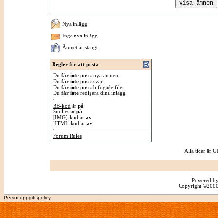
Nya inlägg
Inga nya inlägg
Ämnet är stängt
Regler för att posta
Du
får inte
posta nya ämnen
Du
får inte
posta svar
Du
får inte
posta bifogade filer
Du
får inte
redigera dina inlägg
BB-kod
är
på
Smilies
är
på
[IMG]
-kod är
av
HTML-kod är
av
Forum Rules
Alla tider är
Powered by
Copyright ©2000 -
Personuppgiftspolicy