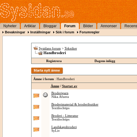
Nyheter
Artiklar
Bloggar
Forum
Bilder
Annonser
Recens
Bevakningar
Inställningar
Sök i forum
Forumregler
Sysidans forum
>
Tekniker
Handbroderi
Registrera
Dagens inlägg
Ämne i forum
: Handbroderi
Ämne
/
Startat av
Broderigarn
Nika.Afuera
Broderimaterial & brodeributiker
Textilochtips
Broderi - Litteratur
Textilochtips
Landskapsbroderi
SyLiv