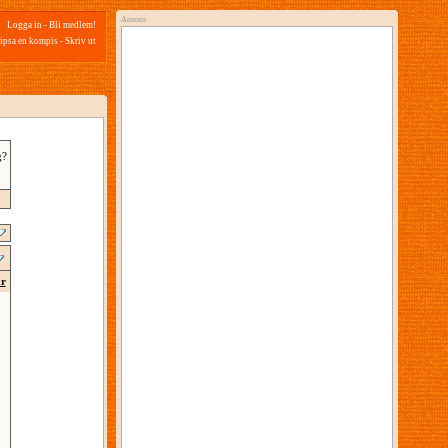
Annons
Logga in
-
Bli medlem!
ipsa en kompis
-
Skriv ut
g?
ar