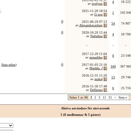
2022-02-03
12:37
4
18 222
av
evelynn
E
2021-11-20
18:54
1
102 04
av
G-son
2021-06-29
07:13
54
74 987
av
Alexandracarlsen
2020-10-20
12:44
4
18 700
av
Naftalina
-
-
-
2017-12-29
11:04
0
23 548
av
mmaddee
.
Sista sidan
)
2017-01-05
21:16
349
367 96
av
Matilda_J
2016-12-31
11:20
13
29 746
av
suskal
2016-11-30
17:48
6
25 716
av
Delfintua
Sidan 1 av 86
1
2
3
11
51
>
Sista
»
Aktiva användare för närvarande
5 (0 medlemmar & 5 gäster)