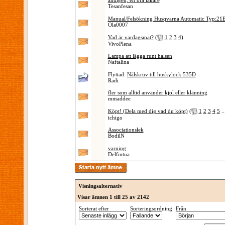
äntligen, en bra läkare
Tesanfesan
Manual/Felsökning Husqvarna Automatic Typ:21
Ola0007
Vad är vardagsmat?
(
1
2
3
4
)
VivoPlena
Lampa att lägga runt halsen
Naftalina
Flyttad:
Nålskruv till huskylock 535D
Radi
fler som alltid använder kjol eller klänning
mmaddee
Köpt! (Dela med dig vad du köpt)
(
1
2
3
4
5
..
ichigo
Associationslek
BodilN
varning
Delfintua
Visningsalternativ
Visar ämnen 1 till 25 av 2142
Sorterat efter
Sorteringsordning
Från