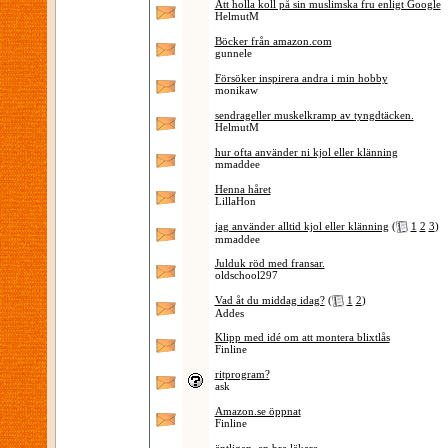
Att holla koll på sin muslimska fru enligt Google
HelmutM
Böcker från amazon.com
gunnele
Försöker inspirera andra i min hobby
monikaw
sendrageller muskelkramp av tyngdtäcken.
HelmutM
hur ofta använder ni kjol eller klänning
mmaddee
Henna håret
LillaHon
jag använder alltid kjol eller klänning
(
1
2
3
)
mmaddee
Julduk röd med fransar.
oldschool297
Vad åt du middag idag?
(
1
2
)
Addes
Klipp med idé om att montera blixtlås
Finline
ritprogram?
ask
Amazon.se öppnat
Finline