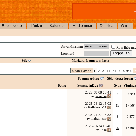
T
Recensioner
Länkar
Kalender
Medlemmar
Din sida
Om...
Användarnamn
Kom ihåg mi
Lösenord
Sök
Markera forum som lästa
Sidan 1 av 86
1
2
3
11
51
>
Sista
»
Forumverktyg
Sök i detta forum
Betyg
Senaste inlägg
Svar
Visning
2025-08-08
20:41
0
99 911
av
vooccie
2025-04-12
15:02
15
17 564
av
Kallekrans11
2025-01-27
13:33
8
9 877
av
majsan_syr
2025-01-24
06:46
29
16 964
av
linaz