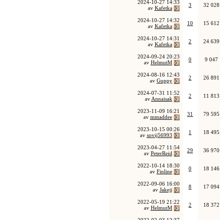
2024-10-27
14:33
3
32 028
av
Kafetka
2024-10-27
14:32
10
15 612
av
Kafetka
2024-10-27
14:31
2
24 639
av
Kafetka
2024-09-24
20:23
0
9 047
av
HelmutM
2024-08-16
12:43
2
26 891
av
Guppy
2024-07-31
11:52
2
11 813
av
Annaisak
2023-11-09
16:21
31
79 595
av
mmaddee
2023-10-15
00:26
1
18 495
av
sovij56993
2023-04-27
11:54
29
36 970
av
PeterReid
2022-10-14
18:30
0
18 146
av
Finline
2022-09-06
16:00
8
17 094
av
Jakejj
2022-05-19
21:22
2
18 372
av
HelmutM