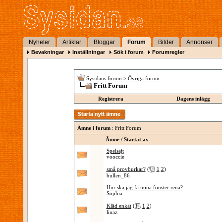
Nyheter
Artiklar
Bloggar
Forum
Bilder
Annonser
Bevakningar
Inställningar
Sök i forum
Forumregler
Sysidans forum
>
Övriga forum
Fritt Forum
Registrera
Dagens inlägg
Ämne i forum
: Fritt Forum
Ämne
/
Startat av
Spelsajt
vooccie
små provburkar?
(
1
2
)
bullen_86
Hur ska jag få mina fönster rena?
Sophia
Kläd enkät
(
1
2
)
linaz