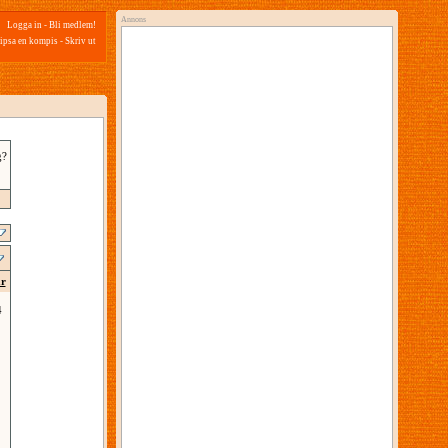
Annons
Logga in
-
Bli medlem!
ipsa en kompis
-
Skriv ut
g?
ar
4