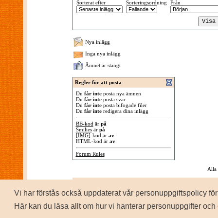
Sorterat efter
Sorteringsordning
Från
Nya inlägg
Inga nya inlägg
Ämnet är stängt
Regler för att posta
Du
får inte
posta nya ämnen
Du
får inte
posta svar
Du
får inte
posta bifogade filer
Du
får inte
redigera dina inlägg
BB-kod
är
på
Smilies
är
på
[IMG]
-kod är
av
HTML-kod är
av
Forum Rules
Alla
Vi har förstås också uppdaterat vår personuppgiftspolicy 
P
Copyrig
Här kan du läsa allt om hur vi hanterar personuppgifter och 
Personuppgiftspolicy