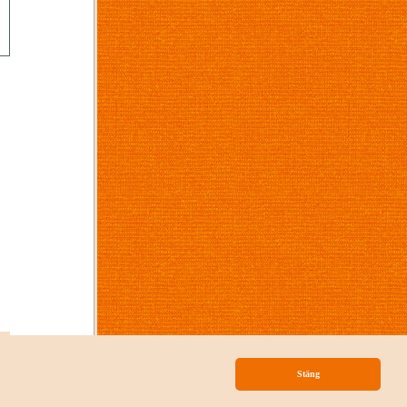
p
Stäng
nityLib
från
Mainloop