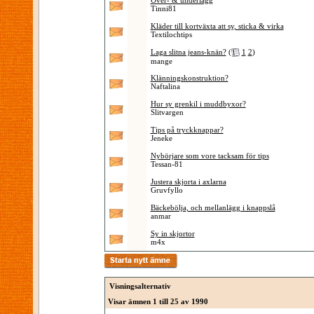
Över- & underlägg
Tinni81
Kläder till kortväxta att sy, sticka & virka
Textilochtips
Laga slitna jeans-knän?
(
1
2
)
mange
Klänningskonstruktion?
Naftalina
Hur sy grenkil i muddbyxor?
Slitvargen
Tips på tryckknappar?
Jeneke
Nybörjare som vore tacksam för tips
Tessan-81
Justera skjorta i axlarna
Gruvfyllo
Bäckebölja, och mellanlägg i knappslå
anmar
Sy in skjortor
m4x
Visningsalternativ
Visar ämnen 1 till 25 av 1990