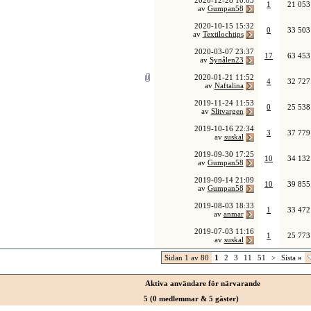
2020-12-28
10:03
1
21 053
av
Gumpan58
2020-10-15
15:32
0
33 503
av
Textilochtips
2020-03-07
23:37
17
63 453
av
Synålen23
2020-01-21
11:52
4
32 727
av
Naftalina
2019-11-24
11:53
0
25 538
av
Slitvargen
2019-10-16
22:34
3
37 779
av
suskal
2019-09-30
17:25
10
34 132
av
Gumpan58
2019-09-14
21:09
10
39 855
av
Gumpan58
2019-08-03
18:33
1
33 472
av
anmar
2019-07-03
11:16
1
25 773
av
suskal
Sidan 1 av 80
1
2
3
11
51
>
Sista
»
Aktiva användare för närvarande
5 (0 medlemmar & 5 gäster)