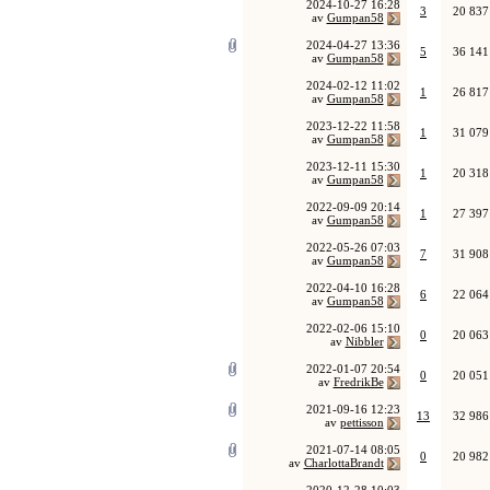
2024-10-27
16:28
3
20 837
av
Gumpan58
2024-04-27
13:36
5
36 141
av
Gumpan58
2024-02-12
11:02
1
26 817
av
Gumpan58
2023-12-22
11:58
1
31 079
av
Gumpan58
2023-12-11
15:30
1
20 318
av
Gumpan58
2022-09-09
20:14
1
27 397
av
Gumpan58
2022-05-26
07:03
7
31 908
av
Gumpan58
2022-04-10
16:28
6
22 064
av
Gumpan58
2022-02-06
15:10
0
20 063
av
Nibbler
2022-01-07
20:54
0
20 051
av
FredrikBe
2021-09-16
12:23
13
32 986
av
pettisson
2021-07-14
08:05
0
20 982
av
CharlottaBrandt