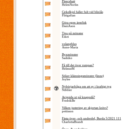
Fleecehatt
HelenNorlin
Cirkelkjol faller fult vid blixlås
Flitigafian
Göra egen ärmfisk
DaniAson
Tips på mönster
Eikei
volangblus
Anne-Maria
Byxmönster
Sashiko
Få till det över rumpan?
HelmutM
Söker klänningsmönster (linne)
Joylee
Nybörjarfråga om att sy i kraftigt tyg
Nibbler
Avigsida ut på knappslå?
FredrikBe
Vilken justering av skjortan krävs?
pettisson
Fästa över- och underdel, Burda 5/2021 111
CharlottaBrandt