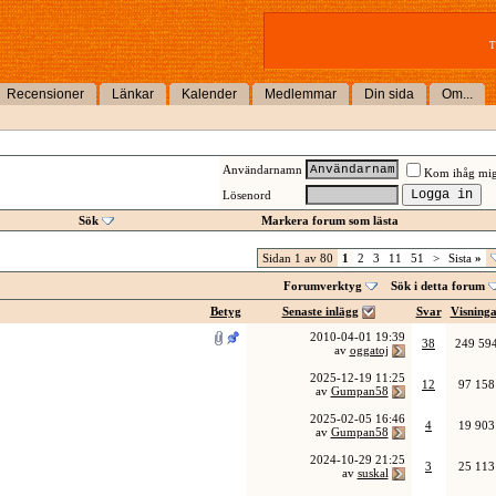
T
Recensioner
Länkar
Kalender
Medlemmar
Din sida
Om...
Användarnamn
Kom ihåg mi
Lösenord
Sök
Markera forum som lästa
Sidan 1 av 80
1
2
3
11
51
>
Sista
»
Forumverktyg
Sök i detta forum
Betyg
Senaste inlägg
Svar
Visning
2010-04-01
19:39
38
249 59
av
oggatoj
2025-12-19
11:25
12
97 158
av
Gumpan58
2025-02-05
16:46
4
19 903
av
Gumpan58
2024-10-29
21:25
3
25 113
av
suskal