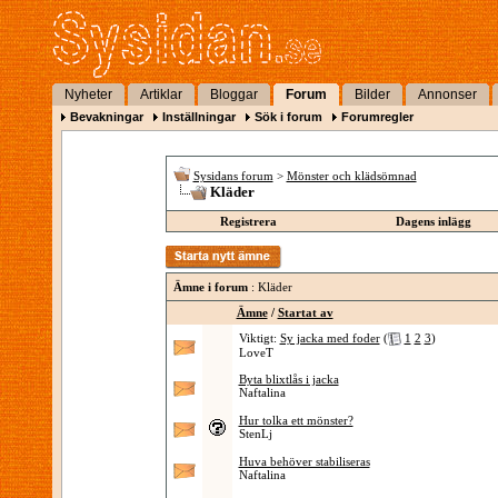
Nyheter
Artiklar
Bloggar
Forum
Bilder
Annonser
Bevakningar
Inställningar
Sök i forum
Forumregler
Sysidans forum
>
Mönster och klädsömnad
Kläder
Registrera
Dagens inlägg
Ämne i forum
: Kläder
Ämne
/
Startat av
Viktigt:
Sy jacka med foder
(
1
2
3
)
LoveT
Byta blixtlås i jacka
Naftalina
Hur tolka ett mönster?
StenLj
Huva behöver stabiliseras
Naftalina