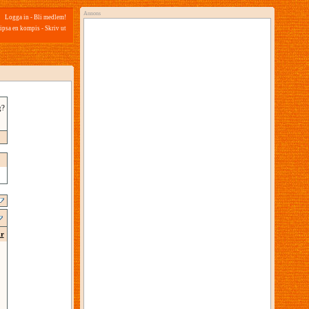
Annons
Logga in
-
Bli medlem!
ipsa en kompis
-
Skriv ut
g?
ar