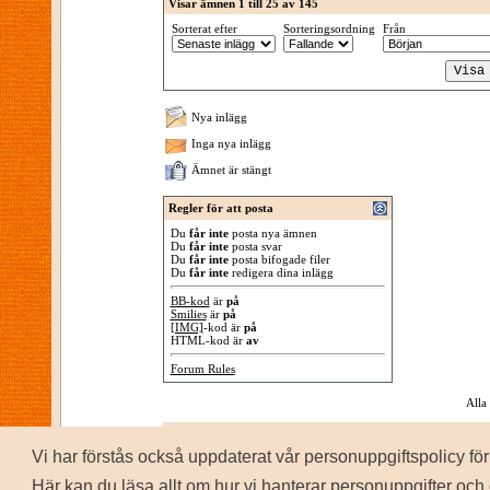
Visar ämnen 1 till 25 av 145
Sorterat efter
Sorteringsordning
Från
Nya inlägg
Inga nya inlägg
Ämnet är stängt
Regler för att posta
Du
får inte
posta nya ämnen
Du
får inte
posta svar
Du
får inte
posta bifogade filer
Du
får inte
redigera dina inlägg
BB-kod
är
på
Smilies
är
på
[IMG]
-kod är
på
HTML-kod är
av
Forum Rules
Alla
Vi har förstås också uppdaterat vår personuppgiftspolicy 
P
Copyrig
Här kan du läsa allt om hur vi hanterar personuppgifter och 