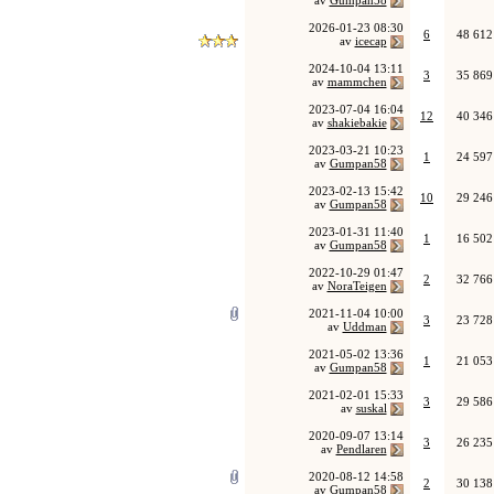
av
Gumpan58
2026-01-23
08:30
6
48 612
av
icecap
2024-10-04
13:11
3
35 869
av
mammchen
2023-07-04
16:04
12
40 346
av
shakiebakie
2023-03-21
10:23
1
24 597
av
Gumpan58
2023-02-13
15:42
10
29 246
av
Gumpan58
2023-01-31
11:40
1
16 502
av
Gumpan58
2022-10-29
01:47
2
32 766
av
NoraTeigen
2021-11-04
10:00
3
23 728
av
Uddman
2021-05-02
13:36
1
21 053
av
Gumpan58
2021-02-01
15:33
3
29 586
av
suskal
2020-09-07
13:14
3
26 235
av
Pendlaren
2020-08-12
14:58
2
30 138
av
Gumpan58