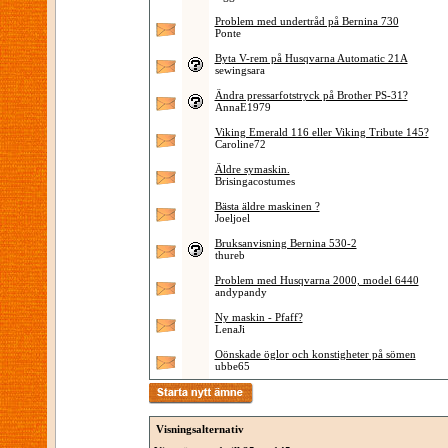
Problem med undertråd på Bernina 730
Ponte
Byta V-rem på Husqvarna Automatic 21A
sewingsara
Ändra pressarfotstryck på Brother PS-31?
AnnaE1979
Viking Emerald 116 eller Viking Tribute 145?
Caroline72
Äldre symaskin.
Brisingacostumes
Bästa äldre maskinen ?
Joeljoel
Bruksanvisning Bernina 530-2
thureb
Problem med Husqvarna 2000, model 6440
andypandy
Ny maskin - Pfaff?
LenaJi
Oönskade öglor och konstigheter på sömen
ubbe65
Visningsalternativ