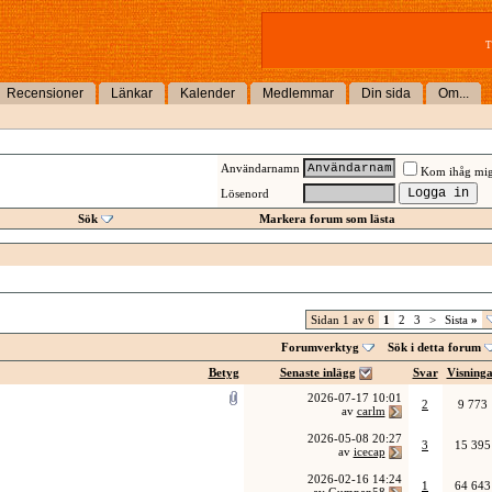
T
Recensioner
Länkar
Kalender
Medlemmar
Din sida
Om...
Användarnamn
Kom ihåg mi
Lösenord
Sök
Markera forum som lästa
Sidan 1 av 6
1
2
3
>
Sista
»
Forumverktyg
Sök i detta forum
Betyg
Senaste inlägg
Svar
Visning
2026-07-17
10:01
2
9 773
av
carlm
2026-05-08
20:27
3
15 395
av
icecap
2026-02-16
14:24
1
64 643