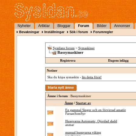
Nyheter
Artiklar
Bloggar
Forum
Bilder
Annonser
Bevakningar
Inställningar
Sök i forum
Forumregler
Sysidans forum
>
Symaskiner
Bassymaskiner
Registrera
Dagens inlägg
Notiser
Ska du köpa symaskin -
läs detta först!
Ämne i forum
: Bassymaskiner
Ämne
/
Startat av
En gammal Singer och en förvirrad amatör
FarsanSomSyr
Husqvarna Automatic, Ojordad sladd
anmar
manual husqvarna viking