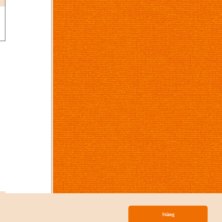
p
Stäng