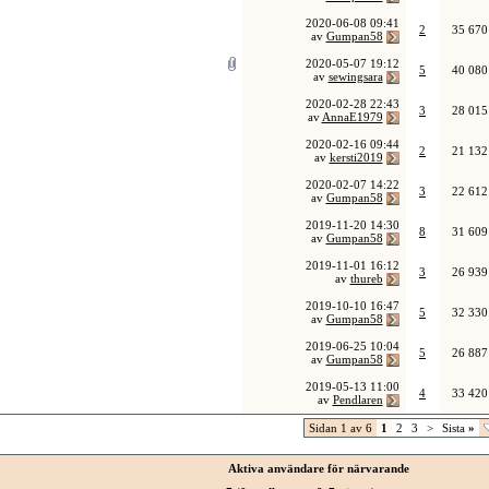
2020-06-08
09:41
2
35 670
av
Gumpan58
2020-05-07
19:12
5
40 080
av
sewingsara
2020-02-28
22:43
3
28 015
av
AnnaE1979
2020-02-16
09:44
2
21 132
av
kersti2019
2020-02-07
14:22
3
22 612
av
Gumpan58
2019-11-20
14:30
8
31 609
av
Gumpan58
2019-11-01
16:12
3
26 939
av
thureb
2019-10-10
16:47
5
32 330
av
Gumpan58
2019-06-25
10:04
5
26 887
av
Gumpan58
2019-05-13
11:00
4
33 420
av
Pendlaren
Sidan 1 av 6
1
2
3
>
Sista
»
Aktiva användare för närvarande