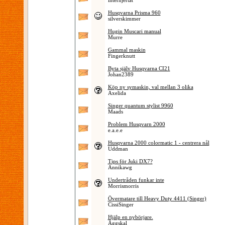
interhjertat
Husqvarna Prisma 960
silverskimmer
Hugin Muscari manual
Murre
Gammal maskin
Fingerknutt
Byta själv Husqvarna CI21
Johan2389
Köp ny symaskin, val mellan 3 olika
Axelida
Singer quantum stylist 9960
Maads
Problem Husqvarn 2000
e.a.e.e
Husqvarna 2000 colormatic 1 - centrera nål
Uddman
Tips för Juki DX7?
Annikawg
Undertråden funkar inte
Morrismorris
Övermatare till Heavy Duty 4411 (Singer)
CissiSinger
Hjälp en nybörjare.
Äggskal