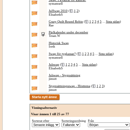
Swap: I kvadrat för kamrat!
symamsell
JulSwap 2010
(
1
2
)
ElisabethS
Crazy Quilt Round Robin
(
1
2
3
4
5
...
Sista sidan
)
Rae
Pärlkalender under december
Tesan.W
Historisk Swap
Ireth
Swap för tygkassar?
(
1
2
3
4
5
...
Sista sidan
)
symamsell
Julswap
(
1
2
3
4
5
...
Sista sidan
)
ElisabethS
Julswap - Stygnsättning
jimutt
Stygnsättningsswap - Hösttema
(
1
2
3
)
jimutt
Visningsalternativ
Visar ämnen 1 till 25 av 77
Sorterat efter
Sorteringsordning
Från