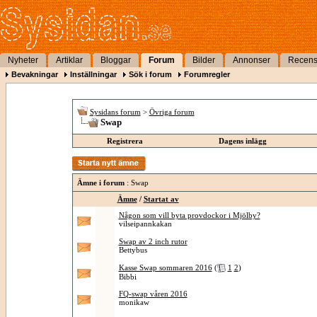
Nyheter
Artiklar
Bloggar
Forum
Bilder
Annonser
Recens
Bevakningar
Inställningar
Sök i forum
Forumregler
Sysidans forum
>
Övriga forum
Swap
Registrera
Dagens inlägg
Ämne i forum
: Swap
Ämne
/
Startat av
Någon som vill byta provdockor i Mjölby?
vilseipannkakan
Swap av 2 inch rutor
Bettybus
Kasse Swap sommaren 2016
(
1
2
)
Bibbi
FQ-swap våren 2016
monikaw