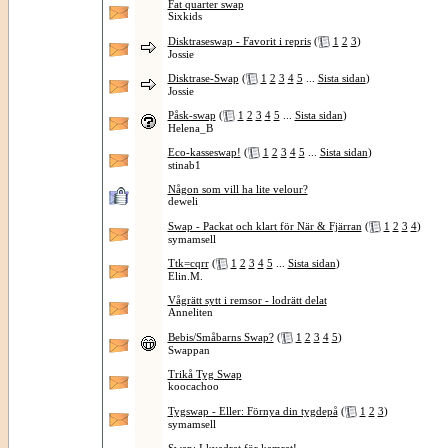
Fat quarter swap
Sixkids
Disktraseswap - Favorit i repris
(
1
2
3
)
Jossie
Disktrase-Swap
(
1
2
3
4
5
...
Sista sidan
)
Jossie
Påsk-swap
(
1
2
3
4
5
...
Sista sidan
)
Helena_B
Eco-kasseswap!
(
1
2
3
4
5
...
Sista sidan
)
stinab1
Någon som vill ha lite velour?
deweli
Swap - Packat och klart för När & Fjärran
(
1
2
3
4
)
symamsell
Ttk=cqrr
(
1
2
3
4
5
...
Sista sidan
)
Elin.M.
Vågrätt sytt i remsor - lodrätt delat
Anneliten
Bebis/Småbarns Swap?
(
1
2
3
4
5
)
Swappan
Trikå Tyg Swap
koocachoo
Tygswap - Eller: Förnya din tygdepå
(
1
2
3
)
symamsell