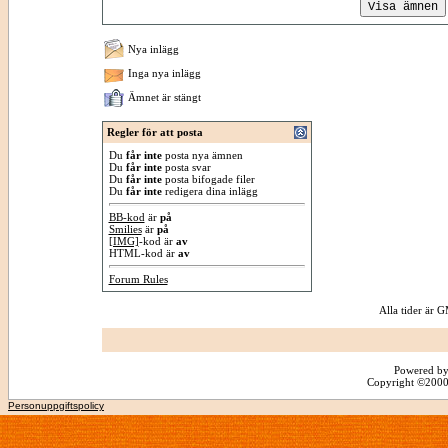
Nya inlägg
Inga nya inlägg
Ämnet är stängt
Regler för att posta
Du
får inte
posta nya ämnen
Du
får inte
posta svar
Du
får inte
posta bifogade filer
Du
får inte
redigera dina inlägg
BB-kod
är
på
Smilies
är
på
[IMG]
-kod är
av
HTML-kod är
av
Forum Rules
Alla tider är
Powered by
Copyright ©2000 -
Personuppgiftspolicy