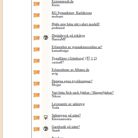
Extremtextil.de
Kinto
KG Symaskiner, Karlskrona
mohsart
Hjälp mig hitta rätt t-shirt modell!
peshmud
Digitaltryck på trikåtyg
HannaMF
Erfarenhet av symaskineronline.se?
kamadesign
Tygaffärer i Göteborg!
(
1
2
)
carina87
Erfarenheter av Alfatex.de
avig
Designa egna tryckknappar?
Mojjet
Vart hitta Sick-sack fjädrar / Slingerfjädrar?
Nikon
Leverantör av sidentyg
Yoda
Sidentyger på nätet?
Kleonamostra
Garnbutik på nätet?
Ataeb