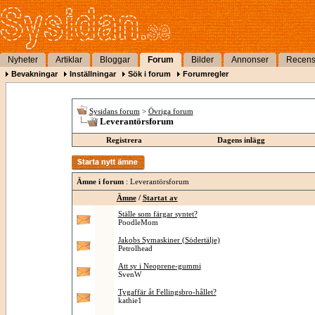
Nyheter
Artiklar
Bloggar
Forum
Bilder
Annonser
Recens
Bevakningar
Inställningar
Sök i forum
Forumregler
Sysidans forum
>
Övriga forum
Leverantörsforum
Registrera
Dagens inlägg
Ämne i forum
: Leverantörsforum
Ämne
/
Startat av
Ställe som färgar syntet?
PoodleMom
Jakobs Symaskiner (Södertälje)
Petrolhead
Att sy i Neoprene-gummi
SvenW
Tygaffär åt Fellingsbro-hållet?
kathie1