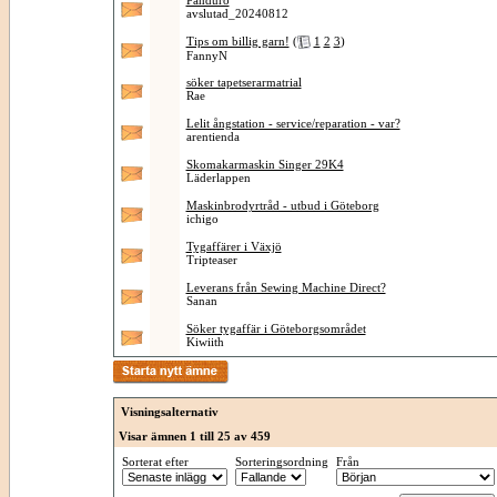
Panduro
avslutad_20240812
Tips om billig garn!
(
1
2
3
)
FannyN
söker tapetserarmatrial
Rae
Lelit ångstation - service/reparation - var?
arentienda
Skomakarmaskin Singer 29K4
Läderlappen
Maskinbrodyrtråd - utbud i Göteborg
ichigo
Tygaffärer i Växjö
Tripteaser
Leverans från Sewing Machine Direct?
Sanan
Söker tygaffär i Göteborgsområdet
Kiwiith
Visningsalternativ
Visar ämnen 1 till 25 av 459
Sorterat efter
Sorteringsordning
Från