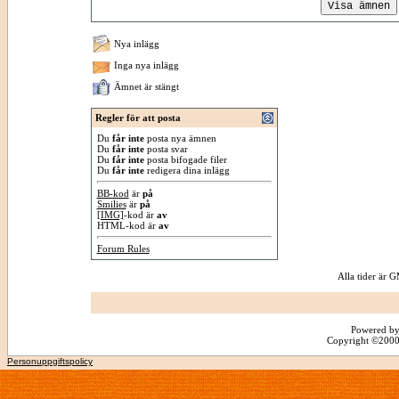
Nya inlägg
Inga nya inlägg
Ämnet är stängt
Regler för att posta
Du
får inte
posta nya ämnen
Du
får inte
posta svar
Du
får inte
posta bifogade filer
Du
får inte
redigera dina inlägg
BB-kod
är
på
Smilies
är
på
[IMG]
-kod är
av
HTML-kod är
av
Forum Rules
Alla tider är
Powered by
Copyright ©2000 -
Personuppgiftspolicy