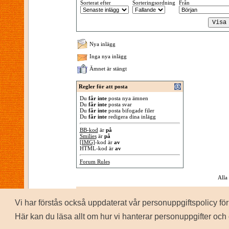
Sorterat efter
Sorteringsordning
Från
Nya inlägg
Inga nya inlägg
Ämnet är stängt
Regler för att posta
Du
får inte
posta nya ämnen
Du
får inte
posta svar
Du
får inte
posta bifogade filer
Du
får inte
redigera dina inlägg
BB-kod
är
på
Smilies
är
på
[IMG]
-kod är
av
HTML-kod är
av
Forum Rules
Alla
Vi har förstås också uppdaterat vår personuppgiftspolicy 
P
Copyrig
Här kan du läsa allt om hur vi hanterar personuppgifter och 
Personuppgiftspolicy