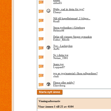
klister
ubbe65
Hjälp, vad är detta för tyg?
Elsasyr
Nål till kapellsömnad, 2 frågor...
Knall
Stora tygbutiker i Göteborg
HelmutM
Delar till vintage Singer symaskin
Esther_Ribelli
Tyg - Lacknylon
AnPe
Sy i detta tyg
Nettan_1981
Jeans tyg
Loppan87
typ av tyg/material i Ikea rullgardiner?
chali
Fleece eller teddy?
Elinviberg
Visningsalternativ
Visar ämnen 1 till 25 av 4104