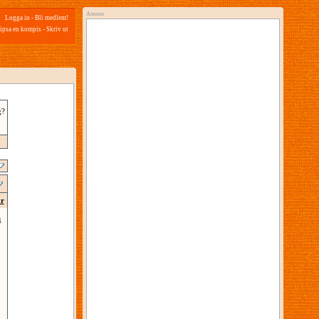
Annons
Logga in
-
Bli medlem!
ipsa en kompis
-
Skriv ut
g?
ar
4