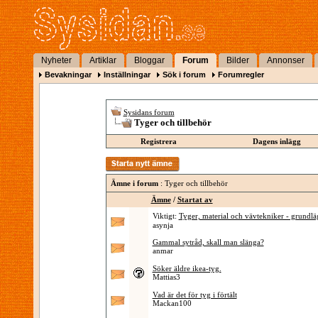
Nyheter
Artiklar
Bloggar
Forum
Bilder
Annonser
Bevakningar
Inställningar
Sök i forum
Forumregler
Sysidans forum
Tyger och tillbehör
Registrera
Dagens inlägg
Ämne i forum
: Tyger och tillbehör
Ämne
/
Startat av
Viktigt:
Tyger, material och vävtekniker - grundl
asynja
Gammal sytråd, skall man slänga?
anmar
Söker äldre ikea-tyg.
Mattias3
Vad är det för tyg i förtält
Mackan100