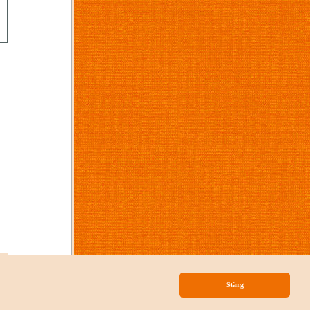
p
Stäng
nityLib
från
Mainloop