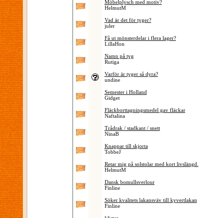
Möbelplysch med motiv?
HelmutM
Vad är det för tyger?
juler
Få ut mönsterdelar i flera lager?
LillaHon
Namn på tyg
Rutiga
Varför är tyger så dyra?
undine
Semester i Holland
Gidget
Fläckborttagningsmedel gav fläckar
Naftalina
Trådrak / stadkant / snett
NinaB
Knappar till skjorta
TobbeJ
Retar mig på solstolar med kort livslängd.
HelmutM
Dansk bomullsverlour
Finline
Söker kvalitets lakansväv till kyvertlakan
Finline