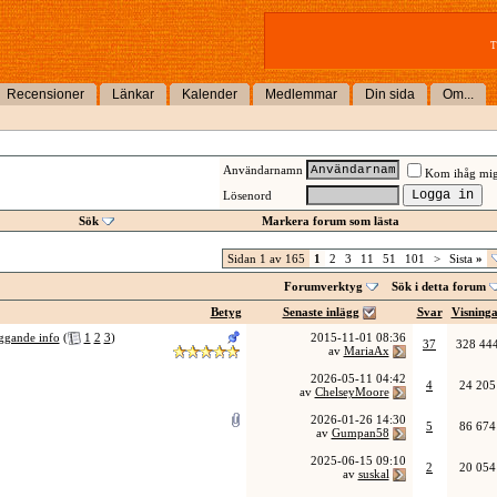
T
Recensioner
Länkar
Kalender
Medlemmar
Din sida
Om...
Användarnamn
Kom ihåg mi
Lösenord
Sök
Markera forum som lästa
Sidan 1 av 165
1
2
3
11
51
101
>
Sista
»
Forumverktyg
Sök i detta forum
Betyg
Senaste inlägg
Svar
Visning
äggande info
(
1
2
3
)
2015-11-01
08:36
37
328 44
av
MariaAx
2026-05-11
04:42
4
24 205
av
ChelseyMoore
2026-01-26
14:30
5
86 674
av
Gumpan58
2025-06-15
09:10
2
20 054
av
suskal