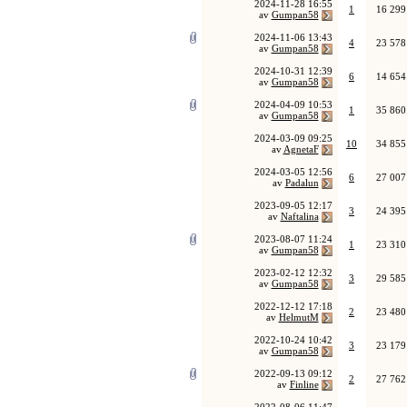
2024-11-28
16:55
1
16 299
av
Gumpan58
2024-11-06
13:43
4
23 578
av
Gumpan58
2024-10-31
12:39
6
14 654
av
Gumpan58
2024-04-09
10:53
1
35 860
av
Gumpan58
2024-03-09
09:25
10
34 855
av
AgnetaF
2024-03-05
12:56
6
27 007
av
Padalun
2023-09-05
12:17
3
24 395
av
Naftalina
2023-08-07
11:24
1
23 310
av
Gumpan58
2023-02-12
12:32
3
29 585
av
Gumpan58
2022-12-12
17:18
2
23 480
av
HelmutM
2022-10-24
10:42
3
23 179
av
Gumpan58
2022-09-13
09:12
2
27 762
av
Finline