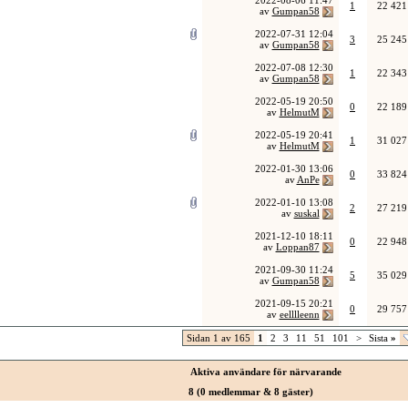
2022-08-06
11:47
1
22 421
av
Gumpan58
2022-07-31
12:04
3
25 245
av
Gumpan58
2022-07-08
12:30
1
22 343
av
Gumpan58
2022-05-19
20:50
0
22 189
av
HelmutM
2022-05-19
20:41
1
31 027
av
HelmutM
2022-01-30
13:06
0
33 824
av
AnPe
2022-01-10
13:08
2
27 219
av
suskal
2021-12-10
18:11
0
22 948
av
Loppan87
2021-09-30
11:24
5
35 029
av
Gumpan58
2021-09-15
20:21
0
29 757
av
eelllleenn
Sidan 1 av 165
1
2
3
11
51
101
>
Sista
»
Aktiva användare för närvarande
8 (0 medlemmar & 8 gäster)