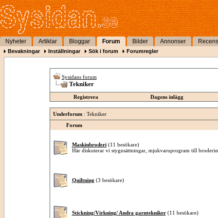
Nyheter
Artiklar
Bloggar
Forum
Bilder
Annonser
Recens
Bevakningar
Inställningar
Sök i forum
Forumregler
Sysidans forum
Tekniker
Registrera
Dagens inlägg
Underforum
: Tekniker
Forum
Maskinbroderi
(11 besökare)
Här diskuterar vi stygnsättningar, mjukvaruprogram till broder
Quiltning
(3 besökare)
Stickning/Virkning/ Andra garntekniker
(11 besökare)