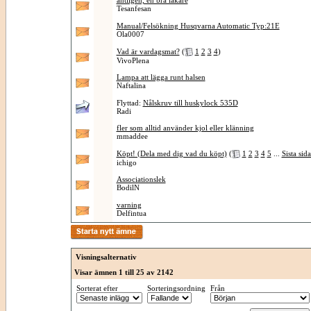
äntligen, en bra läkare
Tesanfesan
Manual/Felsökning Husqvarna Automatic Typ:21E
Ola0007
Vad är vardagsmat?
(
1
2
3
4
)
VivoPlena
Lampa att lägga runt halsen
Naftalina
Flyttad:
Nålskruv till huskylock 535D
Radi
fler som alltid använder kjol eller klänning
mmaddee
Köpt! (Dela med dig vad du köpt)
(
1
2
3
4
5
...
Sista sid
ichigo
Associationslek
BodilN
varning
Delfintua
Visningsalternativ
Visar ämnen 1 till 25 av 2142
Sorterat efter
Sorteringsordning
Från