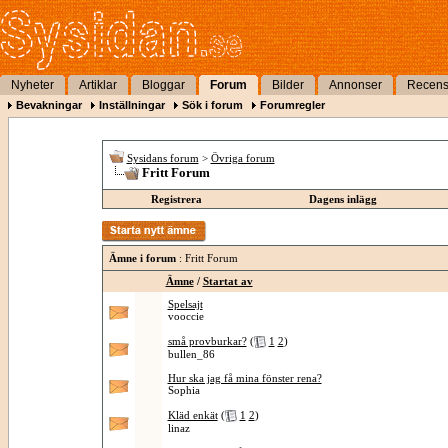
Nyheter
Artiklar
Bloggar
Forum
Bilder
Annonser
Recens
Bevakningar
Inställningar
Sök i forum
Forumregler
Sysidans forum
>
Övriga forum
Fritt Forum
Registrera
Dagens inlägg
Ämne i forum
: Fritt Forum
Ämne
/
Startat av
Spelsajt
vooccie
små provburkar?
(
1
2
)
bullen_86
Hur ska jag få mina fönster rena?
Sophia
Kläd enkät
(
1
2
)
linaz