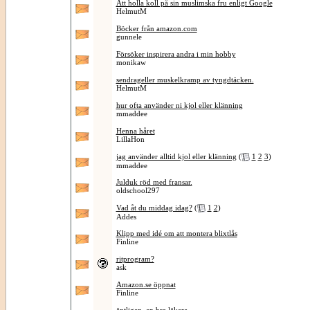
Att holla koll på sin muslimska fru enligt Google
HelmutM
Böcker från amazon.com
gunnele
Försöker inspirera andra i min hobby
monikaw
sendrageller muskelkramp av tyngdtäcken.
HelmutM
hur ofta använder ni kjol eller klänning
mmaddee
Henna håret
LillaHon
jag använder alltid kjol eller klänning
(
1
2
3
)
mmaddee
Julduk röd med fransar.
oldschool297
Vad åt du middag idag?
(
1
2
)
Addes
Klipp med idé om att montera blixtlås
Finline
ritprogram?
ask
Amazon.se öppnat
Finline