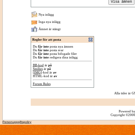
Nya inlägg
Inga nya inlägg
Ämnet är stängt
Regler för att posta
Du
får inte
posta nya ämnen
Du
får inte
posta svar
Du
får inte
posta bifogade filer
Du
får inte
redigera dina inlägg
BB-kod
är
på
Smilies
är
på
[IMG]
-kod är
av
HTML-kod är
av
Forum Rules
Alla tider är
Powered by
Copyright ©2000 -
Personuppgiftspolicy