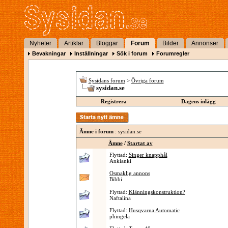
Nyheter
Artiklar
Bloggar
Forum
Bilder
Annonser
Bevakningar
Inställningar
Sök i forum
Forumregler
Sysidans forum
>
Övriga forum
sysidan.se
Registrera
Dagens inlägg
Ämne i forum
: sysidan.se
Ämne
/
Startat av
Flyttad:
Singer knapphål
Ankianki
Osmaklig annons
Bibbi
Flyttad:
Klänningskonstruktion?
Naftalina
Flyttad:
Husqvarna Automatic
phingela