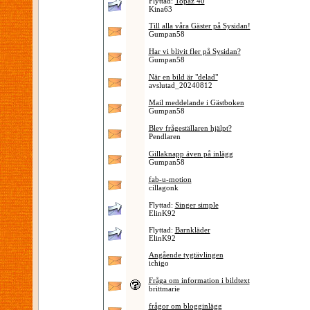
Flyttad:
Topaz 40
Kina63
Till alla våra Gäster på Sysidan!
Gumpan58
Har vi blivit fler på Sysidan?
Gumpan58
När en bild är "delad"
avslutad_20240812
Mail meddelande i Gästboken
Gumpan58
Blev frågeställaren hjälpt?
Pendlaren
Gillaknapp även på inlägg
Gumpan58
fab-u-motion
cillagonk
Flyttad:
Singer simple
ElinK92
Flyttad:
Barnkläder
ElinK92
Angående tygtävlingen
ichigo
Fråga om information i bildtext
brittmarie
frågor om blogginlägg