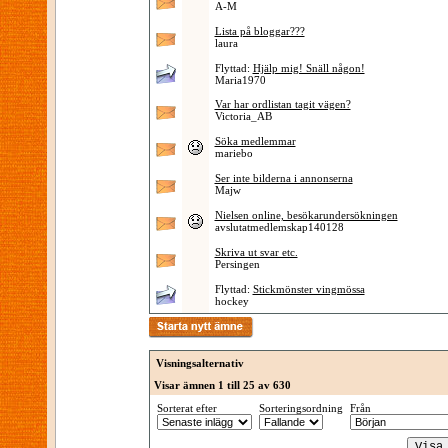
A-M
Lista på bloggar???
laura
Flyttad:
Hjälp mig! Snäll någon!
Maria1970
Var har ordlistan tagit vägen?
Victoria_AB
Söka medlemmar
mariebo
Ser inte bilderna i annonserna
Majw
Nielsen online, besökarundersökningen
avslutatmedlemskap140128
Skriva ut svar etc.
Persingen
Flyttad:
Stickmönster vingmössa
hockey
Visningsalternativ
Visar ämnen 1 till 25 av 630
Sorterat efter
Sorteringsordning
Från