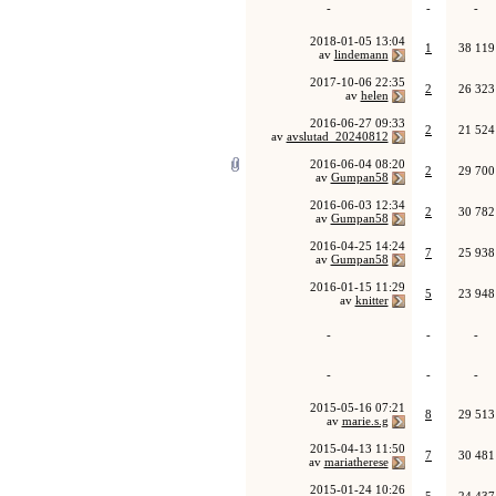
-
-
-
2018-01-05
13:04
1
38 119
av
lindemann
2017-10-06
22:35
2
26 323
av
helen
2016-06-27
09:33
2
21 524
av
avslutad_20240812
2016-06-04
08:20
2
29 700
av
Gumpan58
2016-06-03
12:34
2
30 782
av
Gumpan58
2016-04-25
14:24
7
25 938
av
Gumpan58
2016-01-15
11:29
5
23 948
av
knitter
-
-
-
-
-
-
2015-05-16
07:21
8
29 513
av
marie.s.g
2015-04-13
11:50
7
30 481
av
mariatherese
2015-01-24
10:26