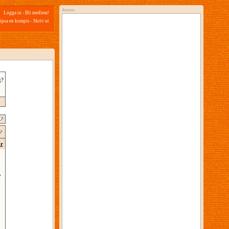
Annons
Logga in
-
Bli medlem!
ipsa en kompis
-
Skriv ut
g?
ar
7