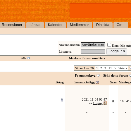
T
Recensioner
Länkar
Kalender
Medlemmar
Din sida
Om...
Användarnamn
Kom ihåg mi
Lösenord
Sök
Markera forum som lästa
Sidan 1 av 26
1
2
3
11
>
Sista
»
Forumverktyg
Sök i detta forum
Betyg
Senaste inlägg
Svar
Visning
-
-
-
2021-11-04
03:47
8
165 41
av
Guppy
-
-
-
-
-
-