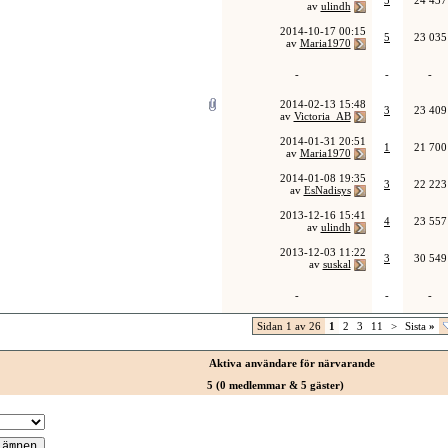
5
24 437
av
ulindh
2014-10-17
00:15
5
23 035
av
Maria1970
-
-
-
2014-02-13
15:48
3
23 409
av
Victoria_AB
2014-01-31
20:51
1
21 700
av
Maria1970
2014-01-08
19:35
3
22 223
av
EsNadisys
2013-12-16
15:41
4
23 557
av
ulindh
2013-12-03
11:22
3
30 549
av
suskal
-
-
-
Sidan 1 av 26
1
2
3
11
>
Sista
»
Aktiva användare för närvarande
5 (0 medlemmar & 5 gäster)