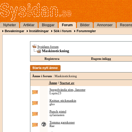
Nyheter
Artiklar
Bloggar
Forum
Bilder
Annonser
Recens
Bevakningar
Inställningar
Sök i forum
Forumregler
Sysidans forum
Maskinstickning
Registrera
Dagens inlägg
Ämne i forum
: Maskinstickning
Ämne
/
Startat av
Spegelvända söm, Janome
Lupin23
Knittax stickmaskin
gko
Punch pistol
syfantasten
Tomma garnkoner
Rae