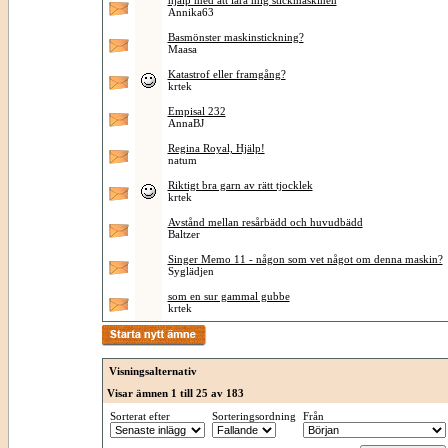
hjälp med att lära mig stickmaskinen
Annika63
Basmönster maskinstickning?
Maasa
Katastrof eller framgång?
krtek
Empisal 232
AnnaBJ
Regina Royal, Hjälp!
natum
Riktigt bra garn av rätt tjocklek
krtek
Avstånd mellan resårbädd och huvudbädd
Baltzer
Singer Memo 11 - någon som vet något om denna maskin?
Syglädjen
som en sur gammal gubbe
krtek
Visningsalternativ
Visar ämnen 1 till 25 av 183
Sorterat efter
Sorteringsordning
Från