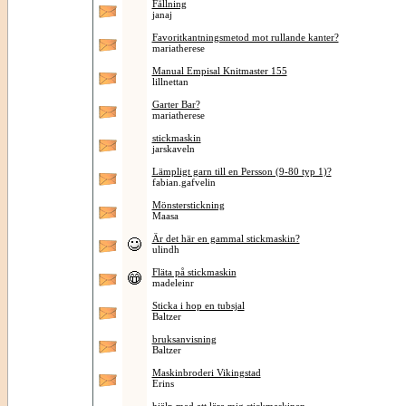
Fållning
janaj
Favoritkantningsmetod mot rullande kanter?
mariatherese
Manual Empisal Knitmaster 155
lillnettan
Garter Bar?
mariatherese
stickmaskin
jarskaveln
Lämpligt garn till en Persson (9-80 typ 1)?
fabian.gafvelin
Mönsterstickning
Maasa
Är det här en gammal stickmaskin?
ulindh
Fläta på stickmaskin
madeleinr
Sticka i hop en tubsjal
Baltzer
bruksanvisning
Baltzer
Maskinbroderi Vikingstad
Erins