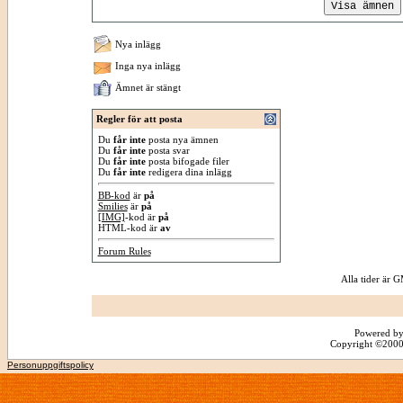
Nya inlägg
Inga nya inlägg
Ämnet är stängt
Regler för att posta
Du
får inte
posta nya ämnen
Du
får inte
posta svar
Du
får inte
posta bifogade filer
Du
får inte
redigera dina inlägg
BB-kod
är
på
Smilies
är
på
[IMG]
-kod är
på
HTML-kod är
av
Forum Rules
Alla tider är
Powered by
Copyright ©2000 -
Personuppgiftspolicy