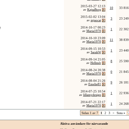
2015-03-27
12:13
10
33 816
av
KajsaBorg
2015-02-02
13:04
3
23 249
av
mjaocat
)
2014-10-17
00:23
1
22 302
av
Maria1970
2014-10-10
23:09
11
38 839
av
Maria1970
2014-09-15
10:53
1
23 440
av
SarahW
2014-09-14
21:05
8
25 590
av
Hellmér
2014-08-24
20:38
0
21 845
av
Maria1970
2014-08-04
21:26
9
26 181
av
Emelie81
2014-07-25
10:54
1
22 936
av
lillamydesign
2014-07-21
22:17
1
24 268
av
Maria1970
Sidan 1 av 7
1
2
3
>
Sista
»
Aktiva användare för närvarande