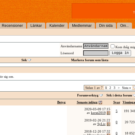
T
Recensioner
Länkar
Kalender
Medlemmar
Din sida
Om...
Användarnamn
Kom ihåg mi
Lösenord
Sök
Markera forum som lästa
rör sig om.
Sidan 1 av 7
1
2
3
>
Sista
»
Forumverktyg
Sök i detta forum
Betyg
Senaste inlägg
Svar
Visning
2020-03-09
17:15
5
191 34
av
kersti2019
2019-02-26
21:22
0
20 723
av
SyLiv
2018-12-20
17:32
0
18 052