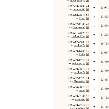
av
lillamydesign
2017-03-06
05:44
0
23 971
av
mimmis63
2016-10-26
10:00
3
23 523
av
Fluur
2016-02-11
09:40
1
22 554
av
Gumpan58
2016-01-20
20:57
0
21 223
av
FashionFool
2015-12-29
09:28
0
20 753
av
tvilling22
2015-09-14
09:25
0
23 637
av
kelda
2015-09-12
10:29
0
32 466
av
syttochprytt
2015-09-06
19:21
0
22 436
av
tvilling22
2015-07-17
23:24
0
22 417
av
Meekatten
2015-06-08
19:27
1
23 489
av
Junot
2015-03-31
06:57
0
23 732
av
strumpan
2015-03-27
12:27
0
23 133
av
KajsaBorg