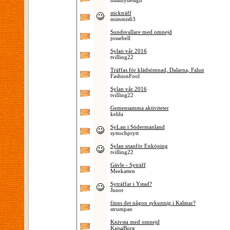
lillamydesign
stickträff
mimmis63
Sundsvallare med omnejd
jossebell
Sylan vår 2016
tvilling22
Träffas för klädsömnad, Dalarna, Falun
FashionFool
Sylan vår 2016
tvilling22
Gemensamma aktiviteter
kelda
SyLan i Södermanland
syttochprytt
Sylan utanför Enköping
tvilling22
Gävle - Syträff
Meekatten
Syträffar i Ystad?
Junot
finns det nâgon sykunnig i Kalmar?
strumpan
Knivsta med omnejd
KajsaBorg