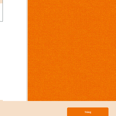
p
Stäng