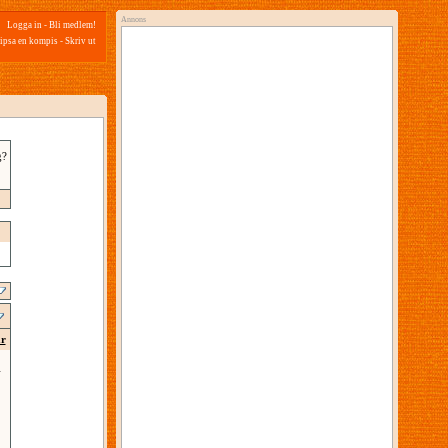
Annons
Logga in
-
Bli medlem!
ipsa en kompis
-
Skriv ut
g?
ar
1