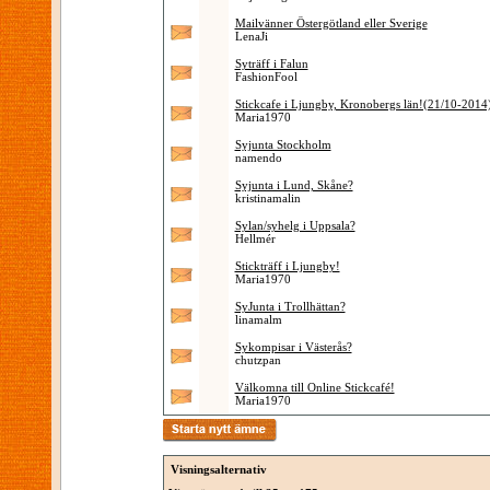
Mailvänner Östergötland eller Sverige
LenaJi
Syträff i Falun
FashionFool
Stickcafe i Ljungby, Kronobergs län!(21/10-2014
Maria1970
Syjunta Stockholm
namendo
Syjunta i Lund, Skåne?
kristinamalin
Sylan/syhelg i Uppsala?
Hellmér
Stickträff i Ljungby!
Maria1970
SyJunta i Trollhättan?
linamalm
Sykompisar i Västerås?
chutzpan
Välkomna till Online Stickcafé!
Maria1970
Visningsalternativ