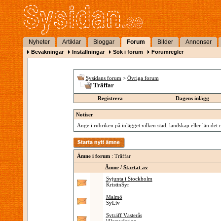
Nyheter
Artiklar
Bloggar
Forum
Bilder
Annonser
Bevakningar
Inställningar
Sök i forum
Forumregler
Sysidans forum
>
Övriga forum
Träffar
Registrera
Dagens inlägg
Notiser
Ange i rubriken på inlägget vilken stad, landskap eller län det 
Ämne i forum
: Träffar
Ämne
/
Startat av
Syjunta i Stockholm
KristinSyr
Malmö
SyLiv
Syträff Västerås