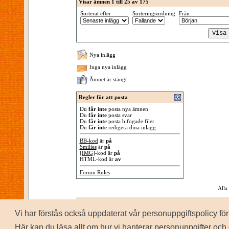
Visar ämnen 1 till 25 av 175
Sorterat efter
Sorteringsordning
Från
Nya inlägg
Inga nya inlägg
Ämnet är stängt
Regler för att posta
Du
får inte
posta nya ämnen
Du
får inte
posta svar
Du
får inte
posta bifogade filer
Du
får inte
redigera dina inlägg
BB-kod
är
på
Smilies
är
på
[IMG]
-kod är
på
HTML-kod är
av
Forum Rules
Alla
Vi har förstås också uppdaterat vår personuppgiftspolicy 
P
Copyrig
Här kan du läsa allt om hur vi hanterar personuppgifter och 