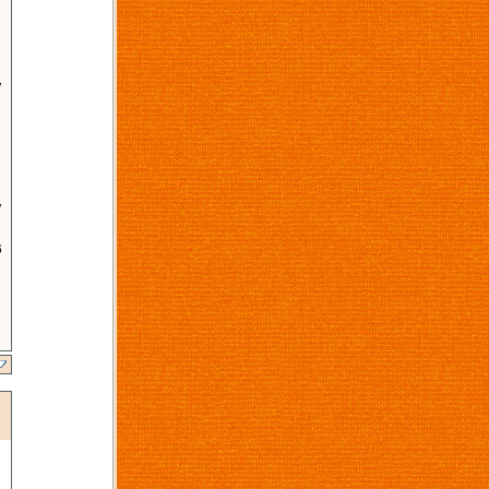
7
7
6