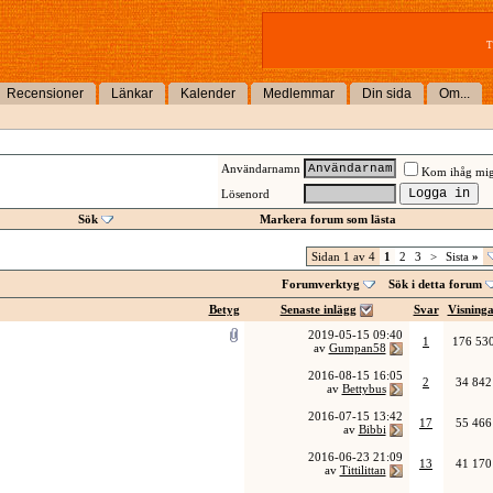
T
Recensioner
Länkar
Kalender
Medlemmar
Din sida
Om...
Användarnamn
Kom ihåg mi
Lösenord
Sök
Markera forum som lästa
Sidan 1 av 4
1
2
3
>
Sista
»
Forumverktyg
Sök i detta forum
Betyg
Senaste inlägg
Svar
Visning
2019-05-15
09:40
1
176 53
av
Gumpan58
2016-08-15
16:05
2
34 842
av
Bettybus
2016-07-15
13:42
17
55 466
av
Bibbi
2016-06-23
21:09
13
41 170
av
Tittilittan