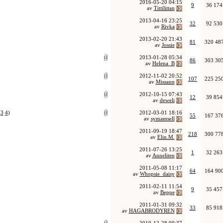
2016-05-20
04:15
9
36 174
av
Tittilittan
2013-04-16
23:25
32
92 530
av
Rivka
2013-02-20
21:43
81
320 48
av
Jossie
2013-01-28
05:34
86
303 30
av
Helena_B
2012-11-02
20:52
107
225 25
av
Missann
2012-10-15
07:43
12
39 854
av
deweli
3
4
)
2012-03-01
18:16
55
167 37
av
symamsell
2011-09-19
18:47
218
300 77
av
Elin.M.
2011-07-26
13:25
1
32 263
av
Anneliten
2011-05-08
11:17
64
164 90
av
Whopsie_daisy
2011-02-11
11:54
9
35 457
av
Beppe
2011-01-31
09:32
33
85 918
av
HAGABRODYREN