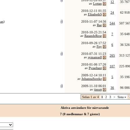
2010-12-28
09:37
12
35 767
av
Lottan
2010-12-11
01:35
24
62 918
av
ElisabethS
dan
)
2010-11-07
14:56
544
507 56
av
Rae
2010-10-25
21:54
7
35 648
av
RasandeRose
2010-09-26
17:52
6
36 526
av
Fny
2010-07-31
11:23
265
313 12
av
symamsell
2010-01-06
17:26
107
225 89
av
Pysseltant
2009-12-14
10:11
5
35 196
av
JohannaSoreke
2009-11-10
06:01
36
96 086
av
jimutt
Sidan 1 av 4
1
2
3
>
Sista
»
Aktiva användare för närvarande
7 (0 medlemmar & 7 gäster)