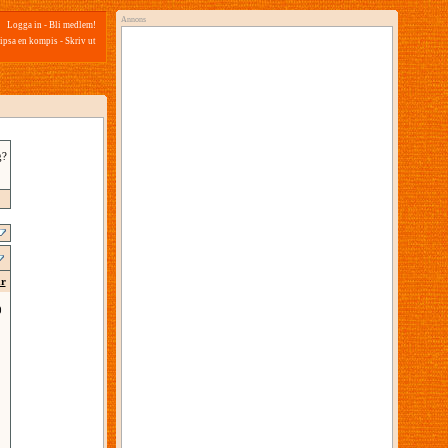
Annons
Logga in
-
Bli medlem!
ipsa en kompis
-
Skriv ut
g?
ar
0