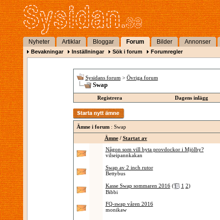
Nyheter
Artiklar
Bloggar
Forum
Bilder
Annonser
Bevakningar
Inställningar
Sök i forum
Forumregler
Sysidans forum
>
Övriga forum
Swap
Registrera
Dagens inlägg
Ämne i forum
: Swap
Ämne
/
Startat av
Någon som vill byta provdockor i Mjölby?
vilseipannkakan
Swap av 2 inch rutor
Bettybus
Kasse Swap sommaren 2016
(
1
2
)
Bibbi
FQ-swap våren 2016
monikaw