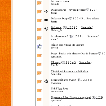
Fat quarter swap
Sixkids
Disktraseswap - Favorit i repris
(
1
2
3
)
Jossie
Disktrase-Swap
(
1
2
3
4
5
...
Sista sidan
)
Jossie
Påsk-swap
(
1
2
3
4
5
...
Sista sidan
)
Helena_B
Eco-kasseswap!
(
1
2
3
4
5
...
Sista sidan
)
stinab1
Någon som vill ha lite velour?
deweli
Swap - Packat och klart för När & Fjärran
(
1
2
symamsell
Ttk=cqrr
(
1
2
3
4
5
...
Sista sidan
)
Elin.M.
Vågrätt sytt i remsor - lodrätt delat
Anneliten
Bebis/Småbarns Swap?
(
1
2
3
4
5
)
Swappan
Trikå Tyg Swap
koocachoo
Tygswap - Eller: Förnya din tygdepå
(
1
2
3
)
symamsell