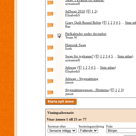
Swap: I kvadrat för kamrat!
symamsell
JulSwap 2010
(
1
2
)
ElisabethS
Crazy Quilt Round Robin
(
1
2
3
4
5
...
Sista si
Rae
Pärlkalender under december
Tesan.W
Historisk Swap
Ireth
Swap för tygkassar?
(
1
2
3
4
5
...
Sista sidan
)
symamsell
Julswap
(
1
2
3
4
5
...
Sista sidan
)
ElisabethS
Julswap - Stygnsättning
jimutt
Stygnsättningsswap - Hösttema
(
1
2
3
)
jimutt
Visningsalternativ
Visar ämnen 1 till 25 av 77
Sorterat efter
Sorteringsordning
Från