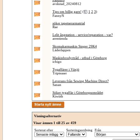
Panduro
avslutad_20240812
Tips om billig garn!
(
1
2
3
)
FannyN
söker tapetserarmatrial
Rae
Lelit ångstation - service/reparation - var?
arentienda
Skomakarmaskin Singer 29K4
Läderlappen
Maskinbrodyrtråd - utbud i Göteborg
ichigo
Tygaffärer i Växjö
Tripteaser
Leverans från Sewing Machine Direct?
Sanan
Söker tygaffär i Göteborgsområdet
Kiwiith
Visningsalternativ
Visar ämnen 1 till 25 av 459
Sorterat efter
Sorteringsordning
Från