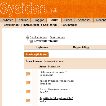
Nyheter
Artiklar
Bloggar
Forum
Bilder
Annonser
Recens
Bevakningar
Inställningar
Sök i forum
Forumregler
Sysidans forum
>
Övriga forum
Leverantörsforum
Registrera
Dagens inlägg
Ämne i forum
: Leverantörsforum
Ämne
/
Startat av
Ställe som färgar syntet?
PoodleMom
Jakobs Symaskiner (Södertälje)
Petrolhead
Att sy i Neoprene-gummi
SvenW
Tygaffär åt Fellingsbro-hållet?
kathie1