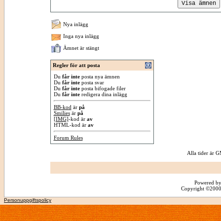
Nya inlägg
Inga nya inlägg
Ämnet är stängt
Regler för att posta
Du
får inte
posta nya ämnen
Du
får inte
posta svar
Du
får inte
posta bifogade filer
Du
får inte
redigera dina inlägg
BB-kod
är
på
Smilies
är
på
[IMG]
-kod är
av
HTML-kod är
av
Forum Rules
Alla tider är
Powered by
Copyright ©2000 -
Personuppgiftspolicy