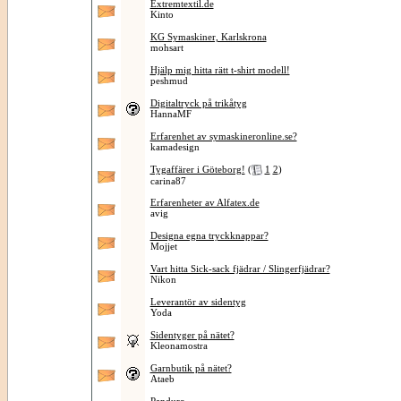
Extremtextil.de
Kinto
KG Symaskiner, Karlskrona
mohsart
Hjälp mig hitta rätt t-shirt modell!
peshmud
Digitaltryck på trikåtyg
HannaMF
Erfarenhet av symaskineronline.se?
kamadesign
Tygaffärer i Göteborg!
(
1
2
)
carina87
Erfarenheter av Alfatex.de
avig
Designa egna tryckknappar?
Mojjet
Vart hitta Sick-sack fjädrar / Slingerfjädrar?
Nikon
Leverantör av sidentyg
Yoda
Sidentyger på nätet?
Kleonamostra
Garnbutik på nätet?
Ataeb