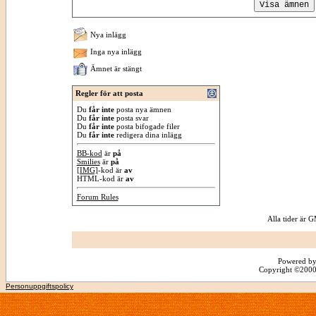
Nya inlägg
Inga nya inlägg
Ämnet är stängt
Regler för att posta
Du
får inte
posta nya ämnen
Du
får inte
posta svar
Du
får inte
posta bifogade filer
Du
får inte
redigera dina inlägg
BB-kod
är
på
Smilies
är
på
[IMG]
-kod är
av
HTML-kod är
av
Forum Rules
Alla tider är
Powered by
Copyright ©2000 -
Personuppgiftspolicy