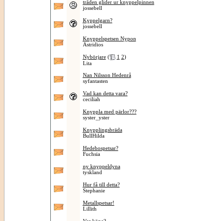
tråden glider ur knyppelpinnen
jossebell
Kyppelgarn?
jossebell
Knyppelspetsen Nypon
Astridios
Nybörjare
(
1
2
)
Lita
Nan Nilsson Hedenrå
syfantasten
Vad kan detta vara?
ceciliah
Knyppla med pärlor???
syster_yster
Knypplingsbräda
BullHilda
Hedebospetsar?
Fuchsia
ny knyppeldyna
tyskland
Hur få till detta?
Stephanie
Metallspetsar!
Lillith