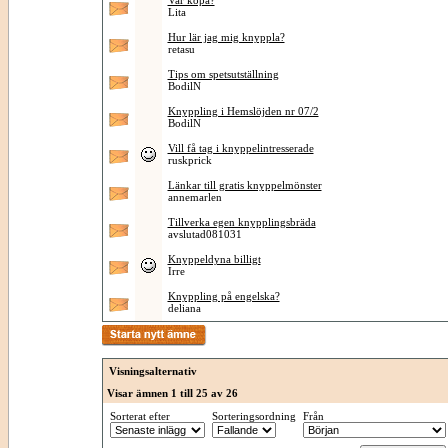
Var köpa?
Lita
Hur lär jag mig knyppla?
retasu
Tips om spetsutställning
BodilN
Knyppling i Hemslöjden nr 07/2
BodilN
Vill få tag i knyppelintresserade
ruskprick
Länkar till gratis knyppelmönster
annemarlen
Tillverka egen knypplingsbräda
avslutad081031
Knyppeldyna billigt
Irre
Knyppling på engelska?
deliana
Visningsalternativ
Visar ämnen 1 till 25 av 26
Sorterat efter
Sorteringsordning
Från