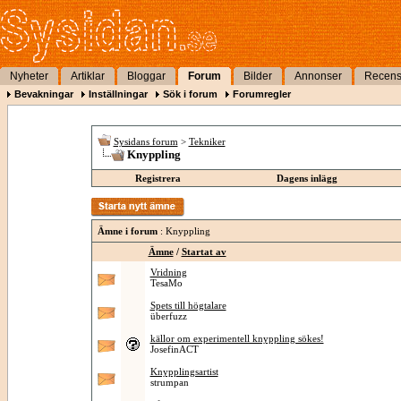
Nyheter
Artiklar
Bloggar
Forum
Bilder
Annonser
Recens
Bevakningar
Inställningar
Sök i forum
Forumregler
Sysidans forum
>
Tekniker
Knyppling
Registrera
Dagens inlägg
Ämne i forum
: Knyppling
Ämne
/
Startat av
Vridning
TesaMo
Spets till högtalare
überfuzz
källor om experimentell knyppling sökes!
JosefinACT
Knypplingsartist
strumpan