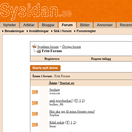
Nyheter
Artiklar
Bloggar
Forum
Bilder
Annonser
Recens
Bevakningar
Inställningar
Sök i forum
Forumregler
Sysidans forum
>
Övriga forum
Fritt Forum
Registrera
Dagens inlägg
Ämne i forum
: Fritt Forum
Ämne
/
Startat av
Spelsajt
vooccie
små provburkar?
(
1
2
)
bullen_86
Hur ska jag få mina fönster rena?
Sophia
Kläd enkät
(
1
2
)
linaz