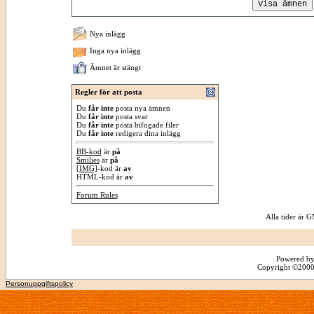
Nya inlägg
Inga nya inlägg
Ämnet är stängt
Regler för att posta
Du
får inte
posta nya ämnen
Du
får inte
posta svar
Du
får inte
posta bifogade filer
Du
får inte
redigera dina inlägg
BB-kod
är
på
Smilies
är
på
[IMG]
-kod är
av
HTML-kod är
av
Forum Rules
Alla tider är
Powered by
Copyright ©2000 -
Personuppgiftspolicy