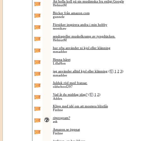
Att holla koll på sin muslimska fru enligt Google
HelmutM
Böcker från amazon.com
gunnele
Försöker inspirera andra i min hobby
monikaw
sendrageller muskelkramp av tyngdtäcken.
HelmutM
hur ofta använder ni kjol eller klänning
mmaddee
Henna håret
LillaHon
jag använder alltid kjol eller klänning
(
1
2
3
)
mmaddee
Julduk röd med fransar.
oldschool297
Vad åt du middag idag?
(
1
2
)
Addes
Klipp med idé om att montera blixtlås
Finline
ritprogram?
ask
Amazon.se öppnat
Finline