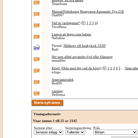
äntligen, en bra läkare
Tesanfesan
Manual/Felsökning Husqvarna Automatic Typ:21E
Ola0007
Vad är vardagsmat?
(
1
2
3
4
)
VivoPlena
Lampa att lägga runt halsen
Naftalina
Flyttad:
Nålskruv till huskylock 535D
Radi
fler som alltid använder kjol eller klänning
mmaddee
Köpt! (Dela med dig vad du köpt)
(
1
2
3
4
5
...
Sista sid
ichigo
Associationslek
BodilN
varning
Delfintua
Visningsalternativ
Visar ämnen 1 till 25 av 2142
Sorterat efter
Sorteringsordning
Från