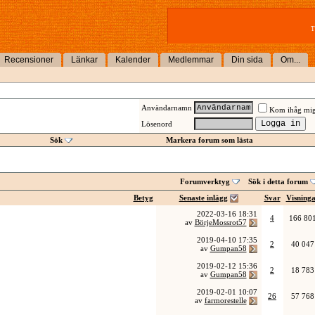
T
Recensioner
Länkar
Kalender
Medlemmar
Din sida
Om...
Användarnamn
Kom ihåg mi
Lösenord
Sök
Markera forum som lästa
Forumverktyg
Sök i detta forum
Betyg
Senaste inlägg
Svar
Visning
2022-03-16
18:31
4
166 80
av
BörjeMossrot57
2019-04-10
17:35
2
40 047
av
Gumpan58
2019-02-12
15:36
2
18 783
av
Gumpan58
2019-02-01
10:07
26
57 768
av
farmorestelle