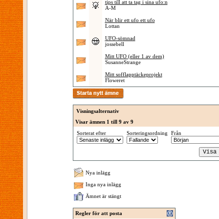
tips till att ta tag i sina ufo:n
A-M
När blir ett ufo ett ufo
Lottan
UFO-sömnad
jossebell
Mitt UFO (eller 1 av dem)
SusanneStrange
Mitt sofflapptäckeprojekt
Floweret
Visningsalternativ
Visar ämnen 1 till 9 av 9
Sorterat efter
Sorteringsordning
Från
Nya inlägg
Inga nya inlägg
Ämnet är stängt
Regler för att posta