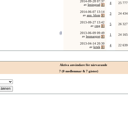
2014-09-28
07:37
4
25 777
av
leningrad
2014-06-07
13:14
3
24 434
av
ann_blom
2013-09-27
13:42
5
26 327
av
cmg
2013-06-09
09:49
1
24 165
av
lenmargret
2013-04-14
20:30
4
22 639
av
krtek
Aktiva användare för närvarande
7 (0 medlemmar & 7 gäster)