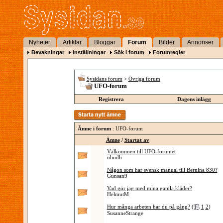
Nyheter
Artiklar
Bloggar
Forum
Bilder
Annonser
Bevakningar
Inställningar
Sök i forum
Forumregler
Sysidans forum
>
Övriga forum
UFO-forum
Registrera
Dagens inlägg
Ämne i forum
: UFO-forum
Ämne
/
Startat av
Välkommen till UFO-forumet
ulindh
Någon som har svensk manual till Bernina 830?
Gunsan9
Vad gör jag med mina gamla kläder?
HelmutM
Hur många arbeten har du på gång?
(
1
2
)
SusanneStrange