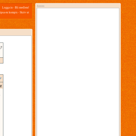
Annons
Logga in
-
Bli medlem!
ipsa en kompis
-
Skriv ut
g?
ar
1