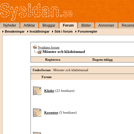
Nyheter
Artiklar
Bloggar
Forum
Bilder
Annonser
Recens
Bevakningar
Inställningar
Sök i forum
Forumregler
Sysidans forum
Mönster och klädsömnad
Registrera
Dagens inlägg
Underforum
: Mönster och klädsömnad
Forum
Kläder
(22 besökare)
Korsetter
(5 besökare)