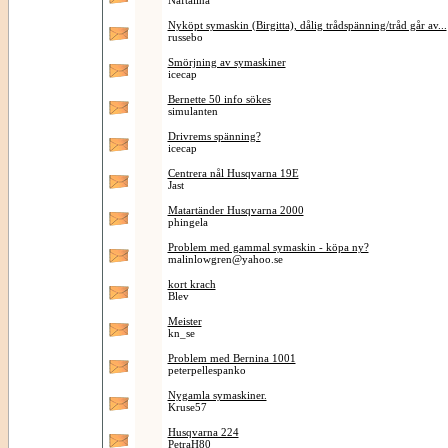
Naftalina
Nyköpt symaskin (Birgitta), dålig trådspänning/tråd går av...
russebo
Smörjning av symaskiner
icecap
Bernette 50 info sökes
simulanten
Drivrems spänning?
icecap
Centrera nål Husqvarna 19E
Jast
Matartänder Husqvarna 2000
phingela
Problem med gammal symaskin - köpa ny?
malinlowgren@yahoo.se
kort krach
Blev
Meister
kn_se
Problem med Bernina 1001
peterpellespanko
Nygamla symaskiner.
Kruse57
Husqvarna 224
PetraH80