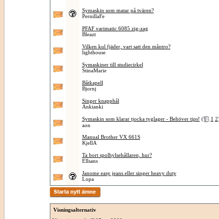
Symaskin som matar på tvären?
PernillaFe
PFAF varimatic 6085 zig-zag
Bleazt
Vilken kul fjäder, vart satt den måntro?
lighthouse
Symaskiner till studiecirkel
StinaMarie
Båtkapell
Bjornj
Singer knapphål
Ankianki
Symaskin som klarar tjocka tyglager - Behöver tips!
(
1
2
aon
Manual Brother VX 661S
KjellA
Ta bort spolhylsehållaren, hur?
Ellsans
Janome easy jeans eller singer heavy duty
Lopa
Visningsalternativ