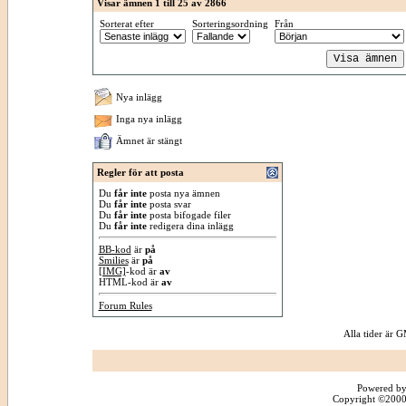
Visar ämnen 1 till 25 av 2866
Sorterat efter
Sorteringsordning
Från
Nya inlägg
Inga nya inlägg
Ämnet är stängt
Regler för att posta
Du
får inte
posta nya ämnen
Du
får inte
posta svar
Du
får inte
posta bifogade filer
Du
får inte
redigera dina inlägg
BB-kod
är
på
Smilies
är
på
[IMG]
-kod är
av
HTML-kod är
av
Forum Rules
Alla tider är
Powered by
Copyright ©2000 -