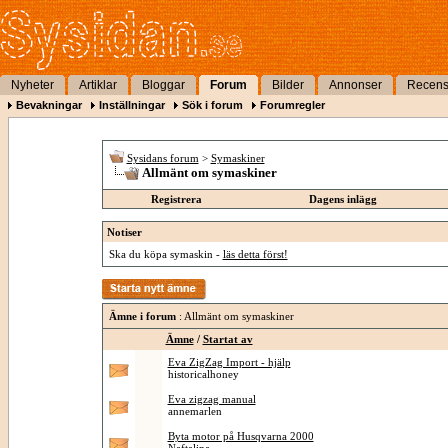
Nyheter
Artiklar
Bloggar
Forum
Bilder
Annonser
Recens
Bevakningar
Inställningar
Sök i forum
Forumregler
Sysidans forum
>
Symaskiner
Allmänt om symaskiner
Registrera
Dagens inlägg
Notiser
Ska du köpa symaskin -
läs detta först!
Ämne i forum
: Allmänt om symaskiner
Ämne
/
Startat av
Eva ZigZag Import - hjälp
historicalhoney
Eva zigzag manual
annemarlen
Byta motor på Husqvarna 2000