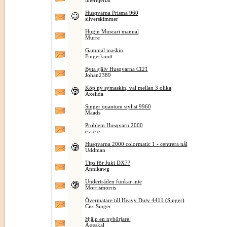
interhjertat
Husqvarna Prisma 960
silverskimmer
Hugin Muscari manual
Murre
Gammal maskin
Fingerknutt
Byta själv Husqvarna CI21
Johan2389
Köp ny symaskin, val mellan 3 olika
Axelida
Singer quantum stylist 9960
Maads
Problem Husqvarn 2000
e.a.e.e
Husqvarna 2000 colormatic 1 - centrera nål
Uddman
Tips för Juki DX7?
Annikawg
Undertråden funkar inte
Morrismorris
Övermatare till Heavy Duty 4411 (Singer)
CissiSinger
Hjälp en nybörjare.
Äggskal