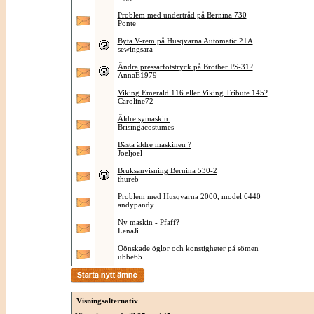
Problem med undertråd på Bernina 730
Ponte
Byta V-rem på Husqvarna Automatic 21A
sewingsara
Ändra pressarfotstryck på Brother PS-31?
AnnaE1979
Viking Emerald 116 eller Viking Tribute 145?
Caroline72
Äldre symaskin.
Brisingacostumes
Bästa äldre maskinen ?
Joeljoel
Bruksanvisning Bernina 530-2
thureb
Problem med Husqvarna 2000, model 6440
andypandy
Ny maskin - Pfaff?
LenaJi
Oönskade öglor och konstigheter på sömen
ubbe65
Visningsalternativ