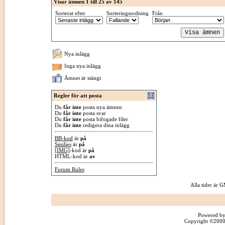
Visar ämnen 1 till 25 av 145
Sorterat efter
Sorteringsordning
Från
Nya inlägg
Inga nya inlägg
Ämnet är stängt
Regler för att posta
Du
får inte
posta nya ämnen
Du
får inte
posta svar
Du
får inte
posta bifogade filer
Du
får inte
redigera dina inlägg
BB-kod
är
på
Smilies
är
på
[IMG]
-kod är
på
HTML-kod är
av
Forum Rules
Alla tider är
Powered by
Copyright ©2000 -