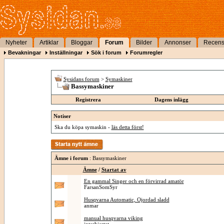
Nyheter
Artiklar
Bloggar
Forum
Bilder
Annonser
Recens
Bevakningar
Inställningar
Sök i forum
Forumregler
Sysidans forum
>
Symaskiner
Bassymaskiner
Registrera
Dagens inlägg
Notiser
Ska du köpa symaskin -
läs detta först!
Ämne i forum
: Bassymaskiner
Ämne
/
Startat av
En gammal Singer och en förvirrad amatör
FarsanSomSyr
Husqvarna Automatic, Ojordad sladd
anmar
manual husqvarna viking