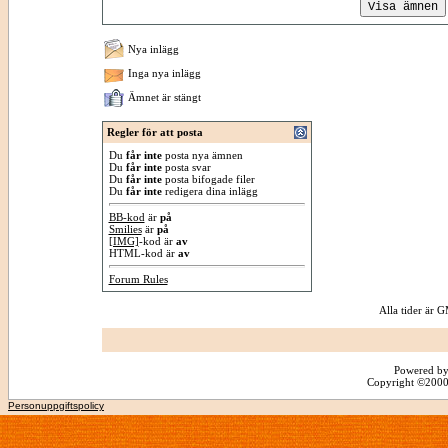
Nya inlägg
Inga nya inlägg
Ämnet är stängt
Regler för att posta
Du
får inte
posta nya ämnen
Du
får inte
posta svar
Du
får inte
posta bifogade filer
Du
får inte
redigera dina inlägg
BB-kod
är
på
Smilies
är
på
[IMG]
-kod är
av
HTML-kod är
av
Forum Rules
Alla tider är
Powered by
Copyright ©2000 -
Personuppgiftspolicy