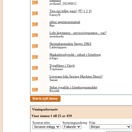
Panduro
avslutad_20240812
Tips om billig garn!
(
1
2
3
)
FannyN
söker tapetserarmatrial
Rae
Lelit ångstation - service/reparation - var?
arentienda
Skomakarmaskin Singer 29K4
Läderlappen
Maskinbrodyrtråd - utbud i Göteborg
ichigo
Tygaffärer i Växjö
Tripteaser
Leverans från Sewing Machine Direct?
Sanan
Söker tygaffär i Göteborgsområdet
Kiwiith
Visningsalternativ
Visar ämnen 1 till 25 av 459
Sorterat efter
Sorteringsordning
Från