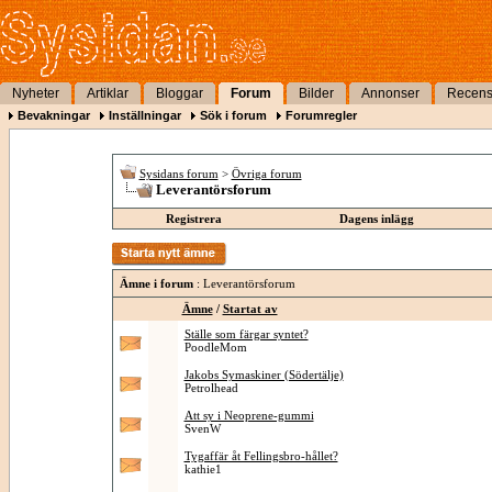
Nyheter
Artiklar
Bloggar
Forum
Bilder
Annonser
Recens
Bevakningar
Inställningar
Sök i forum
Forumregler
Sysidans forum
>
Övriga forum
Leverantörsforum
Registrera
Dagens inlägg
Ämne i forum
: Leverantörsforum
Ämne
/
Startat av
Ställe som färgar syntet?
PoodleMom
Jakobs Symaskiner (Södertälje)
Petrolhead
Att sy i Neoprene-gummi
SvenW
Tygaffär åt Fellingsbro-hållet?
kathie1