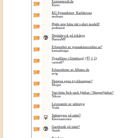
Extremtextil.de
Kinto
KG Symaskiner, Karlskrona
mohsart
Hjälp mig hitta rätt t-shirt modell!
peshmud
Digitaltryck på trikåtyg
HannaMF
Erfarenhet av symaskineronline.se?
kamadesign
Tygaffärer i Göteborg!
(
1
2
)
carina87
Erfarenheter av Alfatex.de
avig
Designa egna tryckknappar?
Mojjet
Vart hitta Sick-sack fjädrar / Slingerfjädrar?
Nikon
Leverantör av sidentyg
Yoda
Sidentyger på nätet?
Kleonamostra
Garnbutik på nätet?
Ataeb