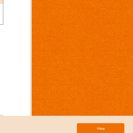
p
Stäng