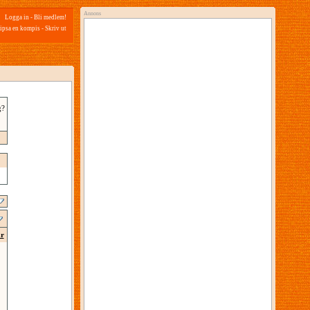
Annons
Logga in
-
Bli medlem!
ipsa en kompis
-
Skriv ut
g?
ar