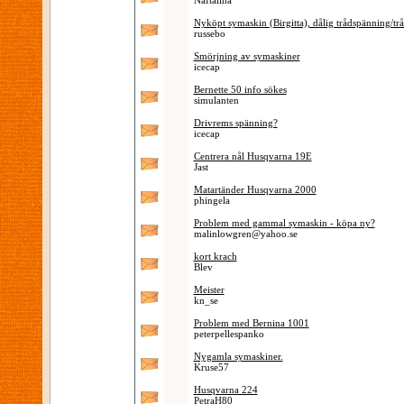
Naftalina
Nyköpt symaskin (Birgitta), dålig trådspänning/tråd
russebo
Smörjning av symaskiner
icecap
Bernette 50 info sökes
simulanten
Drivrems spänning?
icecap
Centrera nål Husqvarna 19E
Jast
Matartänder Husqvarna 2000
phingela
Problem med gammal symaskin - köpa ny?
malinlowgren@yahoo.se
kort krach
Blev
Meister
kn_se
Problem med Bernina 1001
peterpellespanko
Nygamla symaskiner.
Kruse57
Husqvarna 224
PetraH80