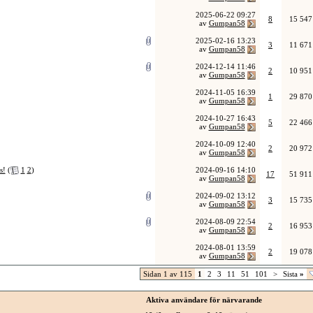
2025-06-22
09:27
8
15 547
av
Gumpan58
2025-02-16
13:23
3
11 671
av
Gumpan58
2024-12-14
11:46
2
10 951
av
Gumpan58
2024-11-05
16:39
1
29 870
av
Gumpan58
2024-10-27
16:43
5
22 466
av
Gumpan58
2024-10-09
12:40
2
20 972
av
Gumpan58
s!
(
1
2
)
2024-09-16
14:10
17
51 911
av
Gumpan58
2024-09-02
13:12
3
15 735
av
Gumpan58
2024-08-09
22:54
2
16 953
av
Gumpan58
2024-08-01
13:59
2
19 078
av
Gumpan58
Sidan 1 av 115
1
2
3
11
51
101
>
Sista
»
Aktiva användare för närvarande