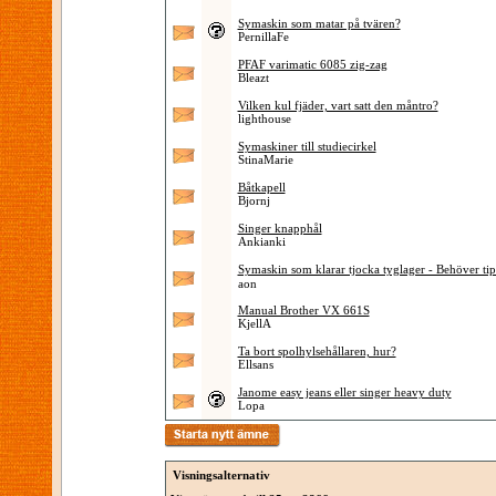
Symaskin som matar på tvären?
PernillaFe
PFAF varimatic 6085 zig-zag
Bleazt
Vilken kul fjäder, vart satt den måntro?
lighthouse
Symaskiner till studiecirkel
StinaMarie
Båtkapell
Bjornj
Singer knapphål
Ankianki
Symaskin som klarar tjocka tyglager - Behöver tip
aon
Manual Brother VX 661S
KjellA
Ta bort spolhylsehållaren, hur?
Ellsans
Janome easy jeans eller singer heavy duty
Lopa
Visningsalternativ