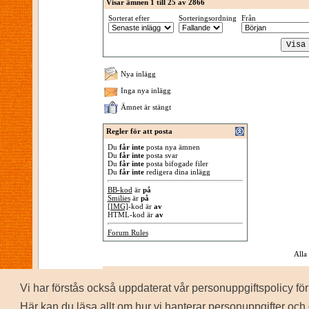
Visar ämnen 1 till 25 av 2866
Sorterat efter
Sorteringsordning
Från
Nya inlägg
Inga nya inlägg
Ämnet är stängt
Regler för att posta
Du
får inte
posta nya ämnen
Du
får inte
posta svar
Du
får inte
posta bifogade filer
Du
får inte
redigera dina inlägg
BB-kod
är
på
Smilies
är
på
[IMG]
-kod är
av
HTML-kod är
av
Forum Rules
Alla
Vi har förstås också uppdaterat vår personuppgiftspolicy 
P
Copyrig
Här kan du läsa allt om hur vi hanterar personuppgifter och 