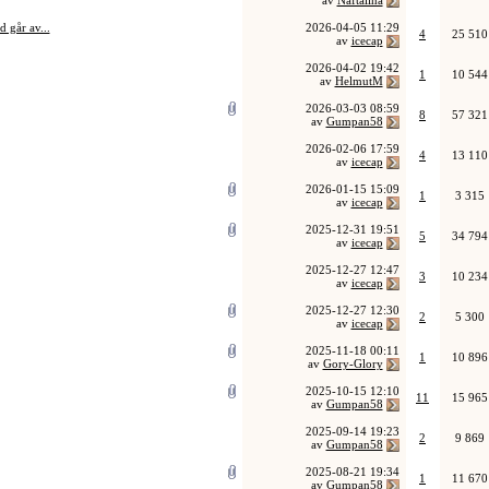
av
Naftalina
 går av...
2026-04-05
11:29
4
25 510
av
icecap
2026-04-02
19:42
1
10 544
av
HelmutM
2026-03-03
08:59
8
57 321
av
Gumpan58
2026-02-06
17:59
4
13 110
av
icecap
2026-01-15
15:09
1
3 315
av
icecap
2025-12-31
19:51
5
34 794
av
icecap
2025-12-27
12:47
3
10 234
av
icecap
2025-12-27
12:30
2
5 300
av
icecap
2025-11-18
00:11
1
10 896
av
Gory-Glory
2025-10-15
12:10
11
15 965
av
Gumpan58
2025-09-14
19:23
2
9 869
av
Gumpan58
2025-08-21
19:34
1
11 670
av
Gumpan58