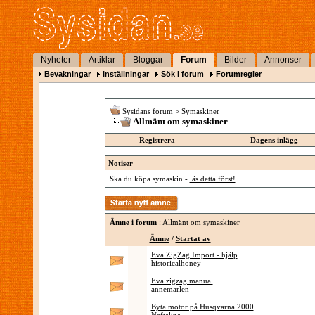
Nyheter
Artiklar
Bloggar
Forum
Bilder
Annonser
Bevakningar
Inställningar
Sök i forum
Forumregler
Sysidans forum
>
Symaskiner
Allmänt om symaskiner
Registrera
Dagens inlägg
Notiser
Ska du köpa symaskin -
läs detta först!
Ämne i forum
: Allmänt om symaskiner
Ämne
/
Startat av
Eva ZigZag Import - hjälp
historicalhoney
Eva zigzag manual
annemarlen
Byta motor på Husqvarna 2000