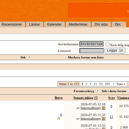
T
Recensioner
Länkar
Kalender
Medlemmar
Din sida
Om...
Användarnamn
Kom ihåg mi
Lösenord
Sök
Markera forum som lästa
Sidan 1 av 115
1
2
3
11
51
101
>
Sista
»
Forumverktyg
Sök i detta forum
Betyg
Senaste inlägg
Svar
Visning
2026-07-05
12:18
0
10 375
av
historicalhoney
2026-07-05
11:33
12
31 142
av
historicalhoney
2026-07-01
13:32
0
2 069