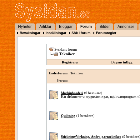
Nyheter
Artiklar
Bloggar
Forum
Bilder
Annonser
Bevakningar
Inställningar
Sök i forum
Forumregler
Sysidans forum
Tekniker
Registrera
Dagens inlägg
Underforum
: Tekniker
Forum
Maskinbroderi
(6 besökare)
Här diskuterar vi stygnsättningar, mjukvaruprogram t
Quiltning
(1 besökare)
Stickning/Virkning/ Andra garntekniker
(9 besökare