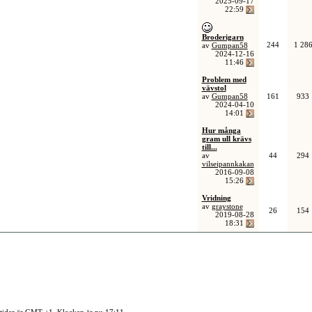
2025-09-17
22:59
Broderigarn
244
1 28
av
Gumpan58
2024-12-16
11:46
Problem med
vävstol
av
Gumpan58
161
933
2024-04-10
14:01
Hur många
gram ull krävs
till...
av
44
294
vilseipannkakan
2016-09-08
15:26
Vridning
av
graystone
26
154
2019-08-28
18:31