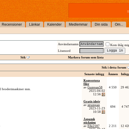
T
Recensioner
Länkar
Kalender
Medlemmar
Din sida
Om...
Användarnamn
Kom ihåg mi
Lösenord
Sök
Markera forum som lästa
Sök i detta forum
Senaste inlägg
Ämnen
Inläg
Konvertera
filer
av
Gumpan58
4 550
29 46
ill broderimaskiner mm.
2025-04-02
12:56
Gratis ideér
av
strumpan
694
4 74
2023-11-23
10:58
Japansk
stickning
)
av
Elle2187
2 211
12 42