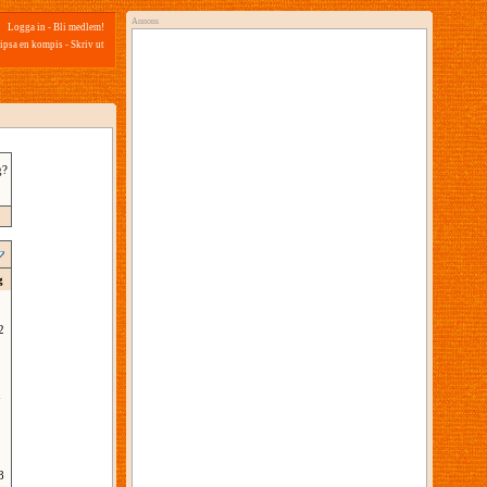
Annons
Logga in
-
Bli medlem!
ipsa en kompis
-
Skriv ut
g?
g
2
7
8